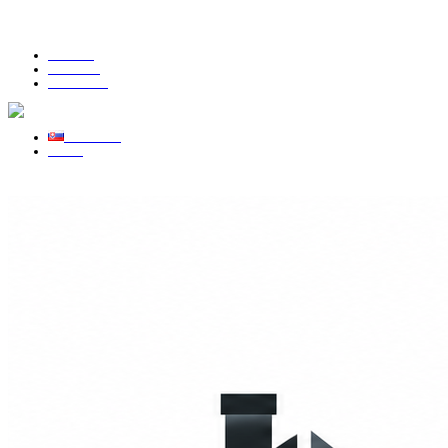
DOHODNITE SI CENU
Můj účet
Můj účet
Pokladna
Přihlásit se
Česko
Slovensko
Česko