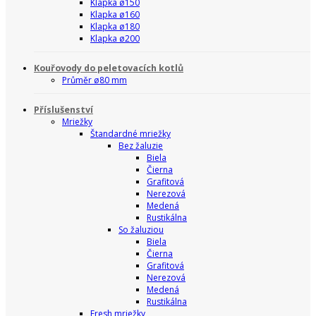
Klapka ø150
Klapka ø160
Klapka ø180
Klapka ø200
Kouřovody do peletovacích kotlů
Průměr ø80 mm
Příslušenství
Mriežky
Štandardné mriežky
Bez žaluzie
Biela
Čierna
Grafitová
Nerezová
Medená
Rustikálna
So žaluziou
Biela
Čierna
Grafitová
Nerezová
Medená
Rustikálna
Fresh mriežky