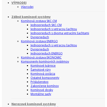
VÝPRODEJ
Výprodej
Zděné komínové systémy
Komínová zostava SKC-CM
Jednoprieduch SKC-CM
Jednoprieduch s vetracou šachtou
Jednoprieduch s dvoma vetracími šachtami
Dvojprieduch
Komínová zostava ENERGO
Jednoprieduch s vetracou šachtou
Dvojprieduch
Jednoprieduch ENERGO
Komínová zostava EKONOMIC
Komponenty komínových systémov
Komínové tvárnice
Šamotové rúry
Komínová izolácia
Ostatné komponenty
Príslušenstvo
Zakončenie komínov
Komínové dosky
Montážne sady
Nerezové komínové systémy