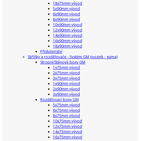
18x75mm vývod
5x90mm vývod
6x90mm vývod
8x90mm vývod
10x90mm vývod
12x90mm vývod
14x90mm vývod
16x90mm vývod
18x90mm vývod
Příslušenství
Skříňky a rozdělovače - Systém GM (pozink - guma)
Stropní/Stěnové boxy GM
1x75mm vývod
2x75mm vývod
3x75mm vývod
1x90mm vývod
2x90mm vývod
3x90mm vývod
Rozdělovací boxy GM
5x75mm vývod
6x75mm vývod
8x75mm vývod
10x75mm vývod
12x75mm vývod
14x75mm vývod
16x75mm vývod