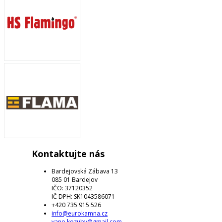
Kontaktujte nás
Bardejovská Zábava 13
085 01 Bardejov
IČO: 37120352
IČ DPH: SK1043586071
+420 735 915 526
info@eurokamna.cz
vano.kozuby@gmail.com