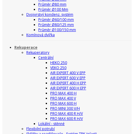
Průměr Ø80 mm
Průměr Ø100 Mm
Dvojvrstvý kondenz. systém
Průměr Ø60/100 mm
Průměr Ø80/125 mm
Průměr Ø100/150 mm
Komínová dvířka
Rekuperace
Rekuperatory
Centrální
HEKO 250
VEKO 250
AIR EXPERT 400 V EPP
AIR EXPERT 600 V EPP
AIR EXPERT 400 H EPP
AIR EXPERT 600 H EPP
PRO MAX 400 H
PRO MAX 400 V
PRO MAX 600 H
PRO MINI 300 V/H
PRO MAX 400 R H/V
PRO MAX 600 R H/V
Lokální - stěnné
Flexibilní potrubí
Skříňky a rozdělovače - Systém TPK (plast)