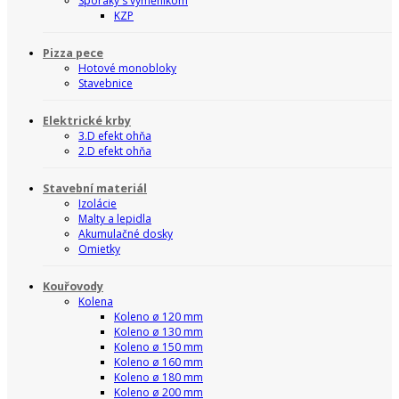
Sporáky s výměnikom
KZP
Pizza pece
Hotové monobloky
Stavebnice
Elektrické krby
3.D efekt ohňa
2.D efekt ohňa
Stavební materiál
Izolácie
Malty a lepidla
Akumulačné dosky
Omietky
Kouřovody
Kolena
Koleno ø 120 mm
Koleno ø 130 mm
Koleno ø 150 mm
Koleno ø 160 mm
Koleno ø 180 mm
Koleno ø 200 mm