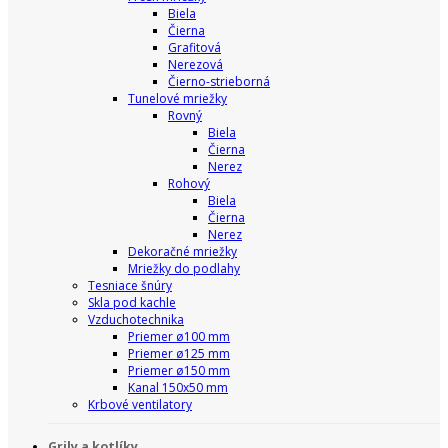
Biela
Čierna
Grafitová
Nerezová
Čierno-strieborná
Tunelové mriežky
Rovný
Biela
Čierna
Nerez
Rohový
Biela
Čierna
Nerez
Dekoračné mriežky
Mriežky do podlahy
Tesniace šnúry
Skla pod kachle
Vzduchotechnika
Priemer ø100 mm
Priemer ø125 mm
Priemer ø150 mm
Kanal 150x50 mm
Krbové ventilatory
Grily a kotlíky