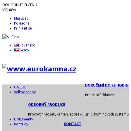
DOHODNITE SI CENU
Můj účet
Můj účet
Pokladna
Přihlásit se
Česko
Slovensko
Česko
DORUČENÍ DO 72 HODIN
E-SHOP
Velkoobchod
Pre zboží skladem
ODBORNÝ PRODEJCE
Krbových vložek, kamen, sporáků, grilů, komínových systémů
Dokumenty
KONTAKT
Kontakty