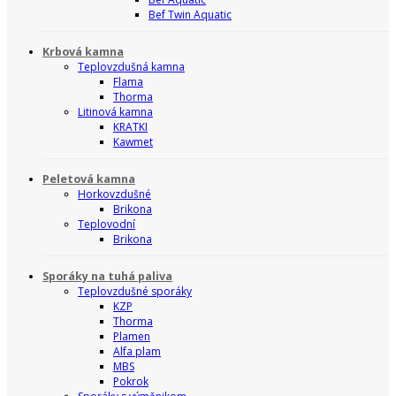
Bef Twin Aquatic
Krbová kamna
Teplovzdušná kamna
Flama
Thorma
Litinová kamna
KRATKI
Kawmet
Peletová kamna
Horkovzdušné
Brikona
Teplovodní
Brikona
Sporáky na tuhá paliva
Teplovzdušné sporáky
KZP
Thorma
Plamen
Alfa plam
MBS
Pokrok