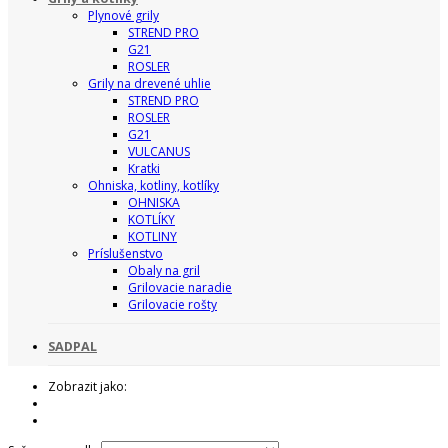
Plynové grily
STREND PRO
G21
ROSLER
Grily na drevené uhlie
STREND PRO
ROSLER
G21
VULCANUS
Kratki
Ohniska, kotliny, kotlíky
OHNISKA
KOTLÍKY
KOTLINY
Príslušenstvo
Obaly na gril
Grilovacie naradie
Grilovacie rošty
SADPAL
Zobrazit jako: