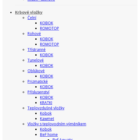
Krbové vložky
Čelní
KOBOK
ROMOTOP
Rohové
KOBOK
ROMOTOP
Třístranné
KOBOK
Tunelové
KOBOK
Oblúkové
KOBOK
Prizmatické
KOBOK
Příslusenství
KOBOK
KRATKI
Teplovzdušné vložky
Kobok
Kawmet
Vložky s teplovodním výměníkem
Kobok
BeF home
Bef Aquatic