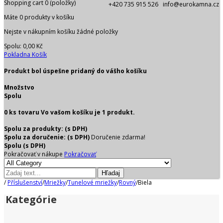
Shopping cart
0
(položky)
+420 735 915 526 info@eurokamna.cz
Máte
0
produkty v košíku
Nejste v nákupním košíku žádné položky
Spolu:
0,00 Kč
Pokladna
Košík
Produkt bol úspešne pridaný do vášho košíku
Množstvo
Spolu
0
ks tovaru
Vo vašom košíku je 1 produkt.
Spolu za produkty: (s DPH)
Spolu za doručenie: (s DPH)
Doručenie zdarma!
Spolu (s DPH)
Pokračovať v nákupe
Pokračovať
Hľadaj
/
Příslušenství
/
Mriežky
/
Tunelové mriežky
/
Rovný
/
Biela
Kategórie