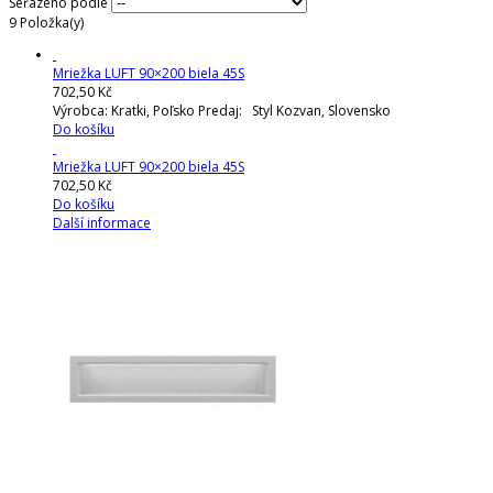
Seřazeno podle
9
Položka(y)
Mriežka LUFT 90×200 biela 45S
702,50 Kč
Výrobca: Kratki, Poľsko Predaj: Styl Kozvan, Slovensko
Do košíku
Mriežka LUFT 90×200 biela 45S
702,50 Kč
Do košíku
Další informace