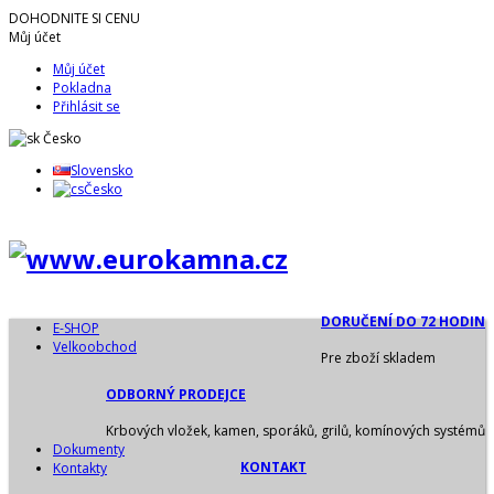
DOHODNITE SI CENU
Můj účet
Můj účet
Pokladna
Přihlásit se
Česko
Slovensko
Česko
DORUČENÍ DO 72 HODIN
E-SHOP
Velkoobchod
Pre zboží skladem
ODBORNÝ PRODEJCE
Krbových vložek, kamen, sporáků, grilů, komínových systémů
Dokumenty
KONTAKT
Kontakty