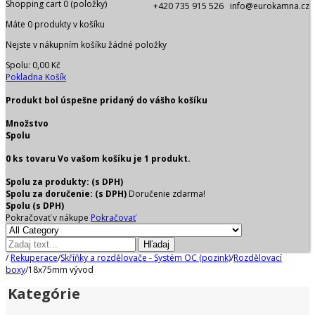
Shopping cart
0
(položky)
+420 735 915 526 info@eurokamna.cz
Máte
0
produkty v košíku
Nejste v nákupním košíku žádné položky
Spolu:
0,00 Kč
Pokladna
Košík
Produkt bol úspešne pridaný do vášho košíku
Množstvo
Spolu
0
ks tovaru
Vo vašom košíku je 1 produkt.
Spolu za produkty: (s DPH)
Spolu za doručenie: (s DPH)
Doručenie zdarma!
Spolu (s DPH)
Pokračovať v nákupe
Pokračovať
Hľadaj
/
Rekuperace
/
Skříňky a rozdělovače - Systém OC (pozink)
/
Rozdělovací
boxy
/
18x75mm vývod
Kategórie