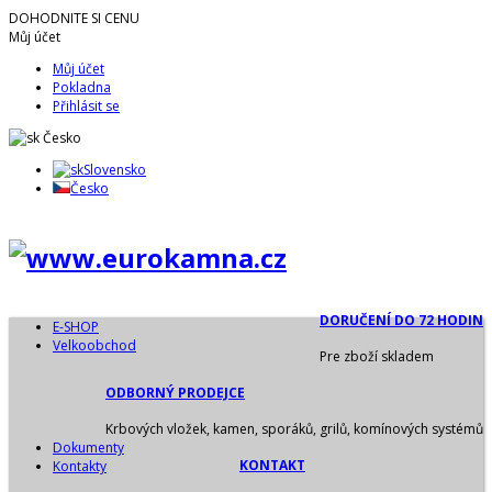
DOHODNITE SI CENU
Můj účet
Můj účet
Pokladna
Přihlásit se
Česko
Slovensko
Česko
DORUČENÍ DO 72 HODIN
E-SHOP
Velkoobchod
Pre zboží skladem
ODBORNÝ PRODEJCE
Krbových vložek, kamen, sporáků, grilů, komínových systémů
Dokumenty
KONTAKT
Kontakty