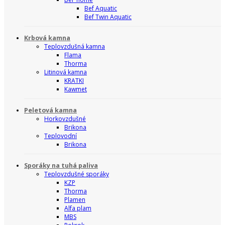
Bef Aquatic
Bef Twin Aquatic
Krbová kamna
Teplovzdušná kamna
Flama
Thorma
Litinová kamna
KRATKI
Kawmet
Peletová kamna
Horkovzdušné
Brikona
Teplovodní
Brikona
Sporáky na tuhá paliva
Teplovzdušné sporáky
KZP
Thorma
Plamen
Alfa plam
MBS