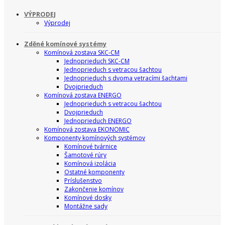
VÝPRODEJ
Výprodej
Zděné komínové systémy
Komínová zostava SKC-CM
Jednoprieduch SKC-CM
Jednoprieduch s vetracou šachtou
Jednoprieduch s dvoma vetracími šachtami
Dvojprieduch
Komínová zostava ENERGO
Jednoprieduch s vetracou šachtou
Dvojprieduch
Jednoprieduch ENERGO
Komínová zostava EKONOMIC
Komponenty komínových systémov
Komínové tvárnice
Šamotové rúry
Komínová izolácia
Ostatné komponenty
Príslušenstvo
Zakončenie komínov
Komínové dosky
Montážne sady