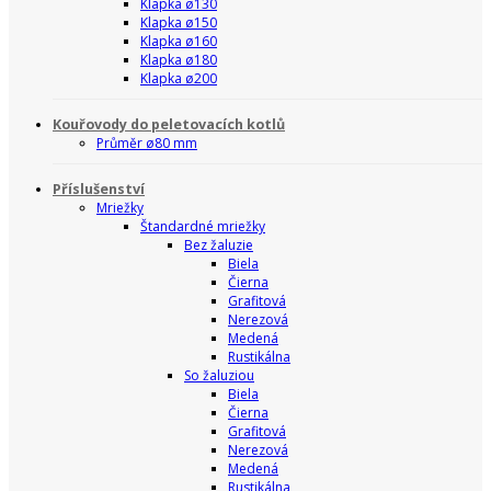
Klapka ø130
Klapka ø150
Klapka ø160
Klapka ø180
Klapka ø200
Kouřovody do peletovacích kotlů
Průměr ø80 mm
Příslušenství
Mriežky
Štandardné mriežky
Bez žaluzie
Biela
Čierna
Grafitová
Nerezová
Medená
Rustikálna
So žaluziou
Biela
Čierna
Grafitová
Nerezová
Medená
Rustikálna