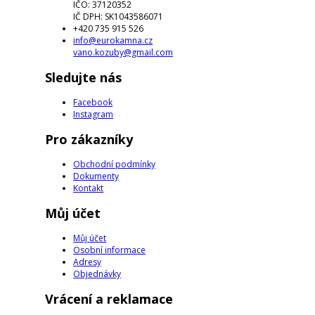
IČO: 37120352
IČ DPH: SK1043586071
+420 735 915 526
info@eurokamna.cz
vano.kozuby@gmail.com
Sledujte nás
Facebook
Instagram
Pro zákazníky
Obchodní podmínky
Dokumenty
Kontakt
Můj účet
Můj účet
Osobní informace
Adresy
Objednávky
Vrácení a reklamace