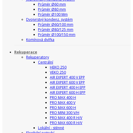
Průměr Ø60 mm
Průměr Ø80 mm
Průměr Ø100 Mm
Dvojvrstvý kondenz. systém
Průměr Ø60/100 mm
Průměr Ø80/125 mm
Průměr Ø100/150 mm
Komínová dvířka
Rekuperace
Rekuperatory
Centrální
HEKO 250
VEKO 250
AIR EXPERT 400 V EPP
AIR EXPERT 600 V EPP
AIR EXPERT 400 H EPP
AIR EXPERT 600 H EPP
PRO MAX 400 H
PRO MAX 400 V
PRO MAX 600 H
PRO MINI 300 V/H
PRO MAX 400 R H/V
PRO MAX 600 R H/V
Lokální - stěnné
Flexibilní potrubí