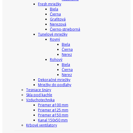
Fresh mriežky
Biela
Čierna
Grafitová
Nerezová
Čierno-strieborná
Tunelové mriežky
Rovný
Biela
Čierna
Nerez
Rohový
Biela
Čierna
Nerez
Dekoračné mriežky
Mriežky do podlahy
Tesniace šnúry
Skla pod kachle
Vzduchotechnika
Priemer ø100 mm
Priemer ø125 mm
Priemer ø150 mm
Kanal 150x50 mm
Krbové ventilatory