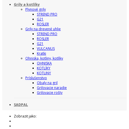
Grily a kotlíky
Plynové grily
STREND PRO
G21
ROSLER
Grily na drevené uhlie
STREND PRO
ROSLER
G21
VULCANUS
Kratki
Ohniska, kotliny, kotlíky
OHNISKA
KOTLÍKY
KOTLINY
Príslušenstvo
Obaly na gril
Grilovacie naradie
Grilovacie rošty
SADPAL
Zobrazit jako: