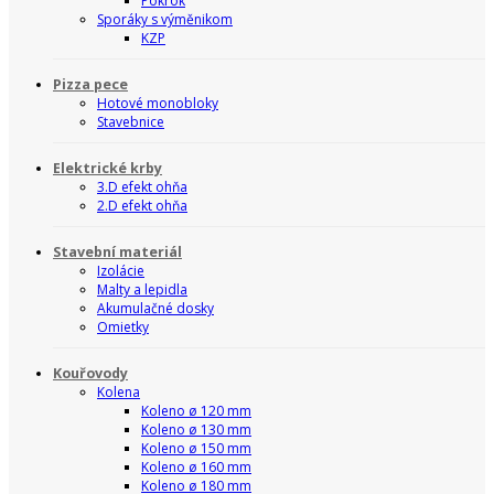
Pokrok
Sporáky s výměnikom
KZP
Pizza pece
Hotové monobloky
Stavebnice
Elektrické krby
3.D efekt ohňa
2.D efekt ohňa
Stavební materiál
Izolácie
Malty a lepidla
Akumulačné dosky
Omietky
Kouřovody
Kolena
Koleno ø 120 mm
Koleno ø 130 mm
Koleno ø 150 mm
Koleno ø 160 mm
Koleno ø 180 mm