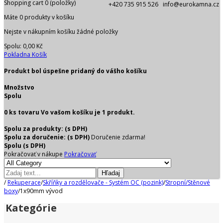
Shopping cart
0
(položky)
+420 735 915 526 info@eurokamna.cz
Máte
0
produkty v košíku
Nejste v nákupním košíku žádné položky
Spolu:
0,00 Kč
Pokladna
Košík
Produkt bol úspešne pridaný do vášho košíku
Množstvo
Spolu
0
ks tovaru
Vo vašom košíku je 1 produkt.
Spolu za produkty: (s DPH)
Spolu za doručenie: (s DPH)
Doručenie zdarma!
Spolu (s DPH)
Pokračovať v nákupe
Pokračovať
Hľadaj
/
Rekuperace
/
Skříňky a rozdělovače - Systém OC (pozink)
/
Stropní/Stěnové
boxy
/
1x90mm vývod
Kategórie