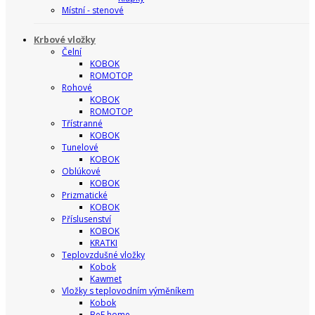
Místní - stenové
Krbové vložky
Čelní
KOBOK
ROMOTOP
Rohové
KOBOK
ROMOTOP
Třístranné
KOBOK
Tunelové
KOBOK
Oblúkové
KOBOK
Prizmatické
KOBOK
Příslusenství
KOBOK
KRATKI
Teplovzdušné vložky
Kobok
Kawmet
Vložky s teplovodním výměníkem
Kobok
BeF home