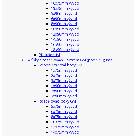
16x75mm vývod
18x75mm vývod
5x90mm vývod
6x90mm vývod
8x90mm vývod
10x90mm vývod
12x90mm vývod
14x90mm vývod
16x90mm vývod
18x90mm vývod
Příslušenství
Skříňky a rozdělovače - Systém GM (pozink - guma)
Stropní/Stěnové boxy GM
1x75mm vývod
2x75mm vývod
3x75mm vývod
1x90mm vývod
2x90mm vývod
3x90mm vývod
Rozdělovací boxy GM
5x75mm vývod
6x75mm vývod
8x75mm vývod
10x75mm vývod
12x75mm vývod
14x75mm vývod