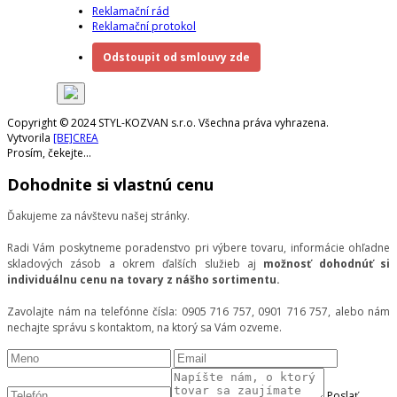
Reklamační rád
Reklamační protokol
Odstoupit od smlouvy zde
Copyright © 2024 STYL-KOZVAN s.r.o. Všechna práva vyhrazena.
Vytvorila
[BE]CREA
Prosím, čekejte...
Dohodnite si vlastnú cenu
Ďakujeme za návštevu našej stránky.
Radi Vám poskytneme poradenstvo pri výbere tovaru, informácie ohľadne
skladových zásob a okrem ďalších služieb aj
možnosť dohodnúť si
individuálnu cenu na tovary z nášho sortimentu.
Zavolajte nám na telefónne čísla: 0905 716 757, 0901 716 757, alebo nám
nechajte správu s kontaktom, na ktorý sa Vám ozveme.
Poslať