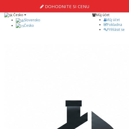
DOHODNITE SI CENU
Česko
Můj účet
Můj účet
Slovensko
Pokladna
Česko
Přihlásit se