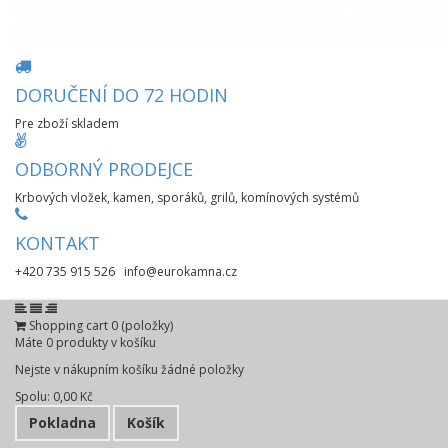
DORUČENÍ DO 72 HODIN
Pre zboží skladem
ODBORNÝ PRODEJCE
Krbových vložek, kamen, sporáků, grilů, komínových systémů
KONTAKT
+420 735 915 526 info@eurokamna.cz
Shopping cart
0
(položky)
Máte
0
produkty v košíku
Nejste v nákupním košíku žádné položky
Spolu:
0,00 Kč
Pokladna
Košík