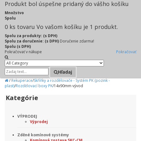
Produkt bol úspešne pridaný do vášho košíku
Množstvo
Spolu
0
ks tovaru
Vo vašom košíku je 1 produkt.
Spolu za produkty: (s DPH)
Spolu za doručenie: (s DPH)
Doručenie zdarma!
Spolu (s DPH)
Pokračovať v nákupe
Pokračovať
Hľadaj
/
Rekuperace
/
Skříňky a rozdělovače - Systém PK (pozink -
plast)
/
Rozdělovací boxy PK
/
14x90mm vývod
Kategórie
VÝPRODEJ
Výprodej
Zděné komínové systémy
Komínová zostava SKC-CM