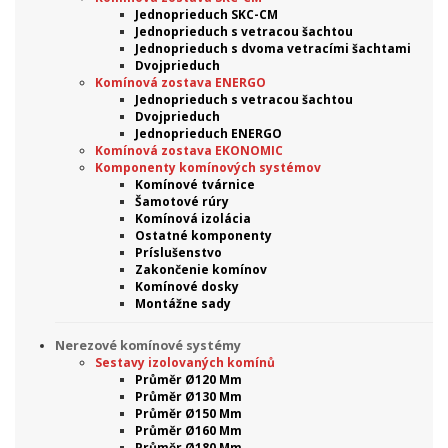
Jednoprieduch SKC-CM
Jednoprieduch s vetracou šachtou
Jednoprieduch s dvoma vetracími šachtami
Dvojprieduch
Komínová zostava ENERGO
Jednoprieduch s vetracou šachtou
Dvojprieduch
Jednoprieduch ENERGO
Komínová zostava EKONOMIC
Komponenty komínových systémov
Komínové tvárnice
Šamotové rúry
Komínová izolácia
Ostatné komponenty
Príslušenstvo
Zakončenie komínov
Komínové dosky
Montážne sady
Nerezové komínové systémy
Sestavy izolovaných komínů
Průměr Ø120 Mm
Průměr Ø130 Mm
Průměr Ø150 Mm
Průměr Ø160 Mm
Průměr Ø180 Mm