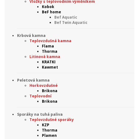
Vložky s teplovodním výměníkem
Kobok
BeF home
Bef Aquatic
Bef Twin Aquatic
Krbová kamna
Teplovzdušná kamna
Flama
Thorma
Litinová kamna
KRATKI
Kawmet
Peletová kamna
Horkovzdušné
Brikona
Teplovodní
Brikona
Sporáky na tuhá paliva
Teplovzdušné sporáky
KZP
Thorma
Plamen