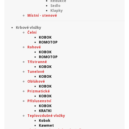
Redukce
Sedlo
Klapky
Místní - stenové
Krbové vložky
Čelní
KOBOK
ROMOTOP
Rohové
KOBOK
ROMOTOP
Třístranné
KOBOK
Tunelové
KOBOK
Oblúkové
KOBOK
Prizmatické
KOBOK
Příslusenství
KOBOK
KRATKI
Teplovzdušné vložky
Kobok
Kawmet