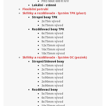
PRO MAX 600 R H/V
Lokální - stěnné
Flexibilní potrubí
Skříňky a rozdělovače - Systém TPK (plast)
Stropní boxy TPK
2x75m vývod
3x75mm vývod
Rozdělovací boxy TPK
6x75mm vývod
8x75mm vývod
9x75mm vývod
12x75mm vývod
16x75mm vývod
18x75mm vývod
Skříňky a rozdělovače - Systém OC (pozink)
Stropní/Stěnové boxy
1x75mm vývod
2x75mm vývod
3x75mm vývod
1x90mm vývod
2x90mm vývod
3x90mm vývod
Rozdělovací boxy
5x75mm vývod
6x75mm vývod
8x75mm vývod
10x75mm vývod