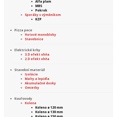
Alfa plam
MBS
Pokrok
Sporáky s výměnikom
KZP
Pizza pece
Hotové monobloky
Stavebnice
Elektrické krby
3.D efekt ohňa
2.D efekt ohňa
Stavební materiál
Izolácie
Malty a lepidla
Akumulačné dosky
Omietky
Kouřovody
Kolena
Koleno ø 120 mm
Koleno ø 130 mm
Koleno ø 150 mm