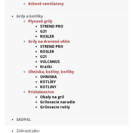
Krbové ventilatory
Grily a kotlíky
Plynové grily
STREND PRO
G21
ROSLER
Grily na drevené uhlie
STREND PRO
ROSLER
G21
VULCANUS
Kratki
Ohniska, kotliny, kotlíky
OHNISKA
KOTLÍKY
KOTLINY
Príslušenstvo
Obaly na gril
Grilovacie naradie
Grilovacie rošty
SADPAL
Zobrazit jako: