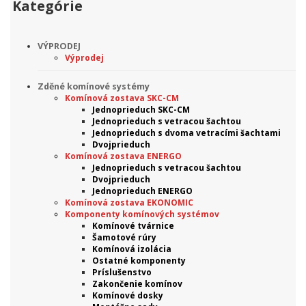
Kategórie
VÝPRODEJ
Výprodej
Zděné komínové systémy
Komínová zostava SKC-CM
Jednoprieduch SKC-CM
Jednoprieduch s vetracou šachtou
Jednoprieduch s dvoma vetracími šachtami
Dvojprieduch
Komínová zostava ENERGO
Jednoprieduch s vetracou šachtou
Dvojprieduch
Jednoprieduch ENERGO
Komínová zostava EKONOMIC
Komponenty komínových systémov
Komínové tvárnice
Šamotové rúry
Komínová izolácia
Ostatné komponenty
Príslušenstvo
Zakončenie komínov
Komínové dosky