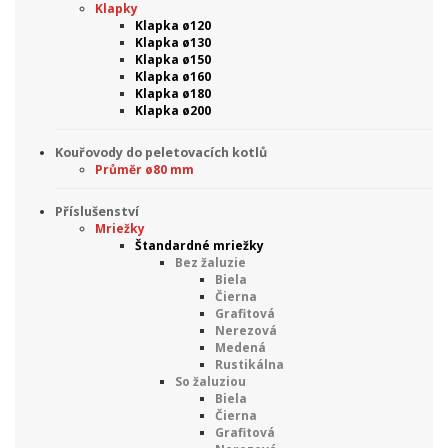
Klapky
Klapka ø120
Klapka ø130
Klapka ø150
Klapka ø160
Klapka ø180
Klapka ø200
Kouřovody do peletovacích kotlů
Průměr ø80 mm
Příslušenství
Mriežky
Štandardné mriežky
Bez žaluzie
Biela
Čierna
Grafitová
Nerezová
Medená
Rustikálna
So žaluziou
Biela
Čierna
Grafitová