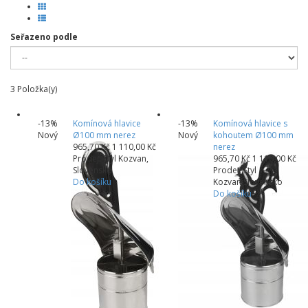
Seřazeno podle
3
Položka(y)
-13%
Komínová hlavice
-13%
Komínová hlavice s
Nový
Ø100 mm nerez
Nový
kohoutem Ø100 mm
965,70 Kč
1 110,00 Kč
nerez
Prodej: Styl Kozvan,
965,70 Kč
1 110,00 Kč
Slovensko
Prodej: Styl
Do košíku
Kozvan,Slovensko
Do košíku