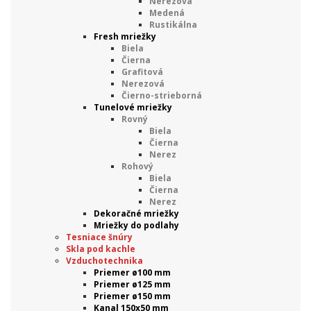
Nerezová
Medená
Rustikálna
Fresh mriežky
Biela
Čierna
Grafitová
Nerezová
Čierno-strieborná
Tunelové mriežky
Rovný
Biela
Čierna
Nerez
Rohový
Biela
Čierna
Nerez
Dekoračné mriežky
Mriežky do podlahy
Tesniace šnúry
Skla pod kachle
Vzduchotechnika
Priemer ø100 mm
Priemer ø125 mm
Priemer ø150 mm
Kanal 150x50 mm