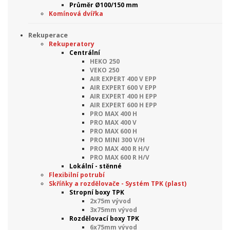
Průměr Ø100/150 mm
Komínová dvířka
Rekuperace
Rekuperatory
Centrální
HEKO 250
VEKO 250
AIR EXPERT 400 V EPP
AIR EXPERT 600 V EPP
AIR EXPERT 400 H EPP
AIR EXPERT 600 H EPP
PRO MAX 400 H
PRO MAX 400 V
PRO MAX 600 H
PRO MINI 300 V/H
PRO MAX 400 R H/V
PRO MAX 600 R H/V
Lokální - stěnné
Flexibilní potrubí
Skříňky a rozdělovače - Systém TPK (plast)
Stropní boxy TPK
2x75m vývod
3x75mm vývod
Rozdělovací boxy TPK
6x75mm vývod