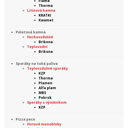
Flama
Thorma
Litinová kamna
KRATKI
Kawmet
Peletová kamna
Horkovzdušné
Brikona
Teplovodní
Brikona
Sporáky na tuhá paliva
Teplovzdušné sporáky
KZP
Thorma
Plamen
Alfa plam
MBS
Pokrok
Sporáky s výměnikom
KZP
Pizza pece
Hotové monobloky