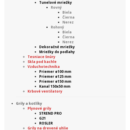
Tunelové mriežky
Rovný
Biela
Čierna
Nerez
Rohový
Biela
Čierna
Nerez
Dekoračné mriežky
Mriežky do podlahy
Tesniace šnúry
Skla pod kachle
Vzduchotechnika
Priemer ø100 mm
Priemer ø125 mm
Priemer ø150 mm
Kanal 150x50 mm
Krbové ventilatory
Grily a kotlíky
Plynové grily
STREND PRO
G21
ROSLER
Grily na drevené uhlie