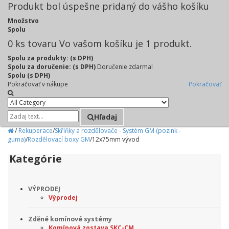
Produkt bol úspešne pridaný do vášho košíku
Množstvo
Spolu
0
ks tovaru
Vo vašom košíku je 1 produkt.
Spolu za produkty: (s DPH)
Spolu za doručenie: (s DPH)
Doručenie zdarma!
Spolu (s DPH)
Pokračovať v nákupe
Pokračovať
Hľadaj
/
Rekuperace
/
Skříňky a rozdělovače - Systém GM (pozink -
guma)
/
Rozdělovací boxy GM
/
12x75mm vývod
Kategórie
VÝPRODEJ
Výprodej
Zděné komínové systémy
Komínová zostava SKC-CM