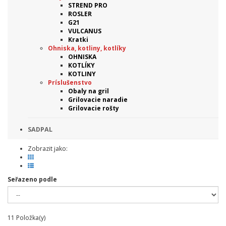
STREND PRO
ROSLER
G21
VULCANUS
Kratki
Ohniska, kotliny, kotlíky
OHNISKA
KOTLÍKY
KOTLINY
Príslušenstvo
Obaly na gril
Grilovacie naradie
Grilovacie rošty
SADPAL
Zobrazit jako:
Seřazeno podle
11
Položka(y)