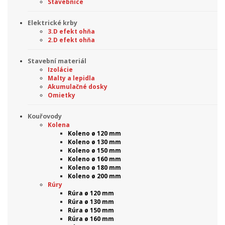
Stavebnice
Elektrické krby
3.D efekt ohňa
2.D efekt ohňa
Stavební materiál
Izolácie
Malty a lepidla
Akumulačné dosky
Omietky
Kouřovody
Kolena
Koleno ø 120 mm
Koleno ø 130 mm
Koleno ø 150 mm
Koleno ø 160 mm
Koleno ø 180 mm
Koleno ø 200 mm
Rúry
Rúra ø 120 mm
Rúra ø 130 mm
Rúra ø 150 mm
Rúra ø 160 mm