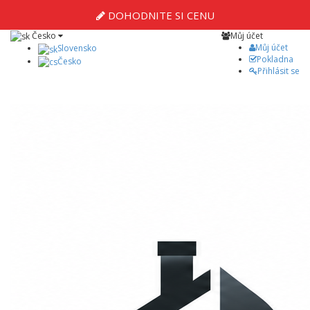
DOHODNITE SI CENU
Česko
Můj účet
Můj účet
Slovensko
Pokladna
Česko
Přihlásit se