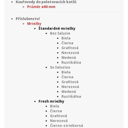
Kouřovody do peletovacích kotlů
Průměr ø80 mm
Příslušenství
Mriežky
Štandardné mriežky
Bez žaluzie
Biela
Čierna
Grafitová
Nerezová
Medená
Rustikálna
So žaluziou
Biela
Čierna
Grafitová
Nerezová
Medená
Rustikálna
Fresh mriežky
Biela
Čierna
Grafitová
Nerezová
Čierno-strieborná