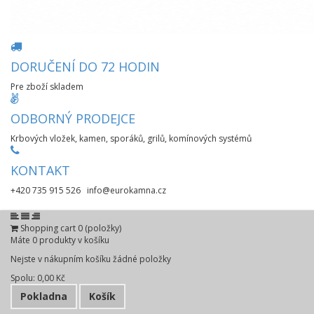
DORUČENÍ DO 72 HODIN
Pre zboží skladem
ODBORNÝ PRODEJCE
Krbových vložek, kamen, sporáků, grilů, komínových systémů
KONTAKT
+420 735 915 526 info@eurokamna.cz
Shopping cart
0
(položky)
Máte
0
produkty v košíku
Nejste v nákupním košíku žádné položky
Spolu:
0,00 Kč
Pokladna
Košík