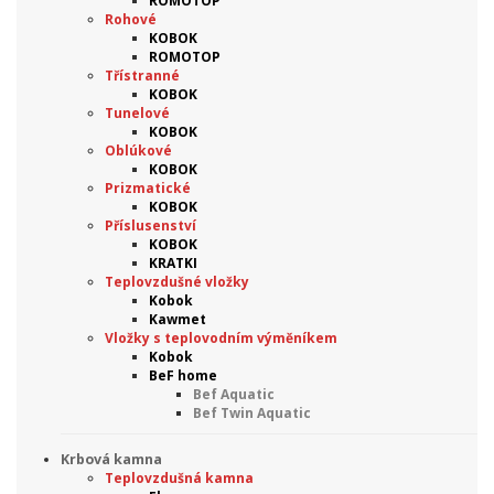
ROMOTOP
Rohové
KOBOK
ROMOTOP
Třístranné
KOBOK
Tunelové
KOBOK
Oblúkové
KOBOK
Prizmatické
KOBOK
Příslusenství
KOBOK
KRATKI
Teplovzdušné vložky
Kobok
Kawmet
Vložky s teplovodním výměníkem
Kobok
BeF home
Bef Aquatic
Bef Twin Aquatic
Krbová kamna
Teplovzdušná kamna