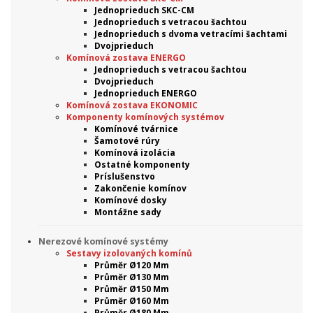
Jednoprieduch SKC-CM
Jednoprieduch s vetracou šachtou
Jednoprieduch s dvoma vetracími šachtami
Dvojprieduch
Komínová zostava ENERGO
Jednoprieduch s vetracou šachtou
Dvojprieduch
Jednoprieduch ENERGO
Komínová zostava EKONOMIC
Komponenty komínových systémov
Komínové tvárnice
Šamotové rúry
Komínová izolácia
Ostatné komponenty
Príslušenstvo
Zakončenie komínov
Komínové dosky
Montážne sady
Nerezové komínové systémy
Sestavy izolovaných komínů
Průměr Ø120 Mm
Průměr Ø130 Mm
Průměr Ø150 Mm
Průměr Ø160 Mm
Průměr Ø180 Mm