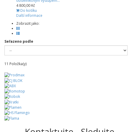
obdélníkovým výstupem...
4 800,00 Kč
Do košíku
Další informace
Zobrazit jako:
Seřazeno podle
11
Položka(y)
Kontaktujte
Sledujte