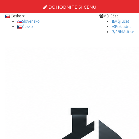
DOHODNITE SI CENU
Česko
Můj účet
Slovensko
Můj účet
Česko
Pokladna
Přihlásit se