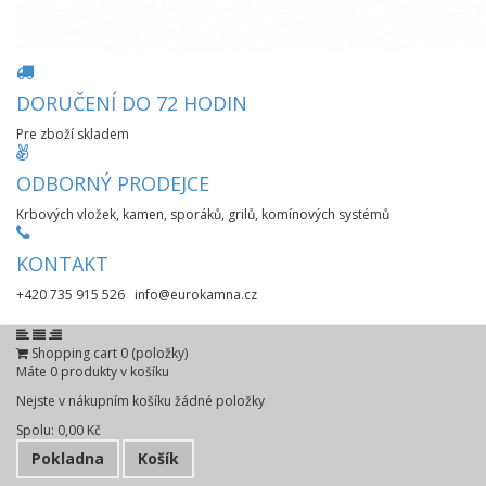
DORUČENÍ DO 72 HODIN
Pre zboží skladem
ODBORNÝ PRODEJCE
Krbových vložek, kamen, sporáků, grilů, komínových systémů
KONTAKT
+420 735 915 526 info@eurokamna.cz
Shopping cart
0
(položky)
Máte
0
produkty v košíku
Nejste v nákupním košíku žádné položky
Spolu:
0,00 Kč
Pokladna
Košík