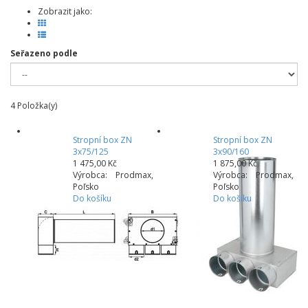
Zobrazit jako:
Seřazeno podle
4
Položka(y)
Stropní box ZN
Stropní box ZN
3x75/125
3x90/160
1 475,00 Kč
1 875,00 Kč
Výrobca: Prodmax,
Výrobca: Prodmax,
Poľsko
Poľsko
Do košíku
Do košíku