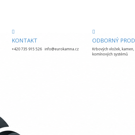
KONTAKT
ODBORNÝ PROD
+420 735 915 526 info@eurokamna.cz
Krbových vložek, kamen, 
komínových systémů