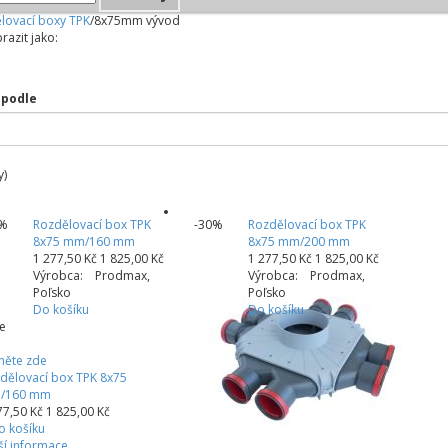
lovací boxy TPK
/
8x75mm vývod
razit jako:
 podle
y)
0%
Rozdělovací box TPK
-30%
Rozdělovací box TPK
8x75 mm/160 mm
8x75 mm/200 mm
1 277,50 Kč
1 825,00 Kč
1 277,50 Kč
1 825,00 Kč
Výrobca: Prodmax,
Výrobca: Prodmax,
Poľsko
Poľsko
Do košíku
Do košíku
e
kněte zde
dělovací box TPK 8x75
/160 mm
77,50 Kč
1 825,00 Kč
o košíku
ší informace