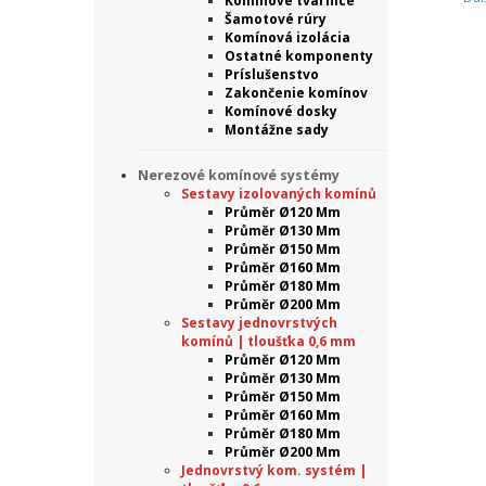
Komínové tvárnice
Šamotové rúry
Komínová izolácia
Ostatné komponenty
Príslušenstvo
Zakončenie komínov
Komínové dosky
Montážne sady
Nerezové komínové systémy
Sestavy izolovaných komínů
Průměr Ø120 Mm
Průměr Ø130 Mm
Průměr Ø150 Mm
Průměr Ø160 Mm
Průměr Ø180 Mm
Průměr Ø200 Mm
Sestavy jednovrstvých
komínů | tloušťka 0,6 mm
Průměr Ø120 Mm
Průměr Ø130 Mm
Průměr Ø150 Mm
Průměr Ø160 Mm
Průměr Ø180 Mm
Průměr Ø200 Mm
Jednovrstvý kom. systém |