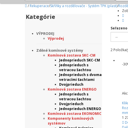
/
Rekuperace
/
Skříňky a rozdělovače - Systém TPK (plast)
/
Rozdě
Zob
Kategórie
Seřazeno
VÝPRODEJ
Výprodej
2
Položka(
Zděné komínové systémy
Komínová zostava SKC-CM
Jednoprieduch SKC-CM
-3
Jednoprieduch s
vetracou šachtou
Jednoprieduch s dvoma
vetracími šachtami
Dvojprieduch
Komínová zostava ENERGO
Akc
Jednoprieduch s
vetracou šachtou
Kli
Dvojprieduch
Roz
Jednoprieduch ENERGO
mm
Komínová zostava EKONOMIC
1 2
Komponenty komínových
D
systémov
Dal