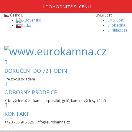
DOHODNITE SI CENU
Česko
Můj účet
Slovensko
Můj účet
Pokladna
Česko
Přihlásit se
DORUČENÍ DO 72 HODIN
Pre zboží skladem
ODBORNÝ PRODEJCE
Krbových vložek, kamen, sporáků, grilů, komínových systémů
KONTAKT
+420 735 915 526 info@eurokamna.cz