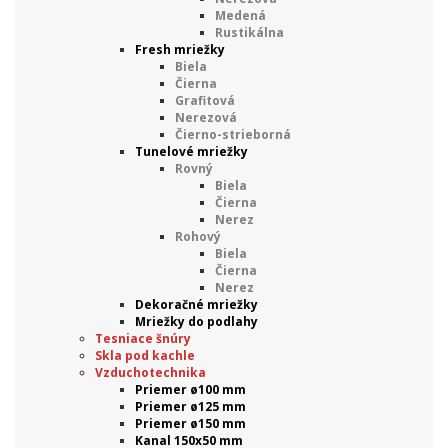
Medená
Rustikálna
Fresh mriežky
Biela
Čierna
Grafitová
Nerezová
Čierno-strieborná
Tunelové mriežky
Rovný
Biela
Čierna
Nerez
Rohový
Biela
Čierna
Nerez
Dekoračné mriežky
Mriežky do podlahy
Tesniace šnúry
Skla pod kachle
Vzduchotechnika
Priemer ø100 mm
Priemer ø125 mm
Priemer ø150 mm
Kanal 150x50 mm