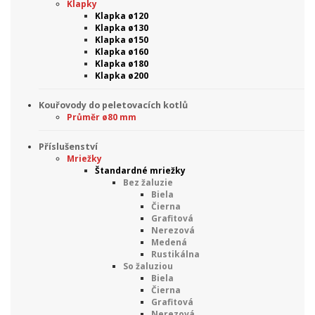
Klapky
Klapka ø120
Klapka ø130
Klapka ø150
Klapka ø160
Klapka ø180
Klapka ø200
Kouřovody do peletovacích kotlů
Průměr ø80 mm
Příslušenství
Mriežky
Štandardné mriežky
Bez žaluzie
Biela
Čierna
Grafitová
Nerezová
Medená
Rustikálna
So žaluziou
Biela
Čierna
Grafitová
Nerezová