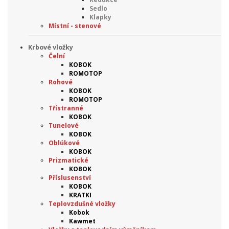
Sedlo
Klapky
Místní - stenové
Krbové vložky
Čelní
KOBOK
ROMOTOP
Rohové
KOBOK
ROMOTOP
Třístranné
KOBOK
Tunelové
KOBOK
Oblúkové
KOBOK
Prizmatické
KOBOK
Příslusenství
KOBOK
KRATKI
Teplovzdušné vložky
Kobok
Kawmet