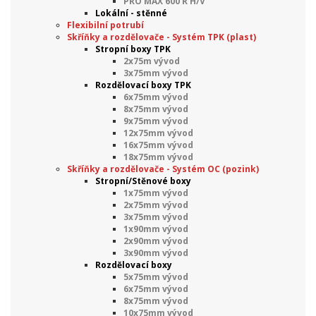
PRO MAX 600 R H/V
Lokální - stěnné
Flexibilní potrubí
Skříňky a rozdělovače - Systém TPK (plast)
Stropní boxy TPK
2x75m vývod
3x75mm vývod
Rozdělovací boxy TPK
6x75mm vývod
8x75mm vývod
9x75mm vývod
12x75mm vývod
16x75mm vývod
18x75mm vývod
Skříňky a rozdělovače - Systém OC (pozink)
Stropní/Stěnové boxy
1x75mm vývod
2x75mm vývod
3x75mm vývod
1x90mm vývod
2x90mm vývod
3x90mm vývod
Rozdělovací boxy
5x75mm vývod
6x75mm vývod
8x75mm vývod
10x75mm vývod