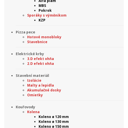
Alfa plam
MBS
Pokrok
Sporáky s výměnikom
KZP
Pizza pece
Hotové monobloky
Stavebnice
Elektrické krby
3.D efekt ohňa
2.D efekt ohňa
Stavební materiál
Izolácie
Malty a lepidla
Akumulačné dosky
Omietky
Kouřovody
Kolena
Koleno ø 120 mm
Koleno ø 130 mm
Koleno ø 150 mm