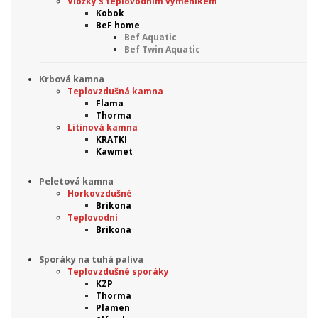
Vložky s teplovodním výměníkem
Kobok
BeF home
Bef Aquatic
Bef Twin Aquatic
Krbová kamna
Teplovzdušná kamna
Flama
Thorma
Litinová kamna
KRATKI
Kawmet
Peletová kamna
Horkovzdušné
Brikona
Teplovodní
Brikona
Sporáky na tuhá paliva
Teplovzdušné sporáky
KZP
Thorma
Plamen