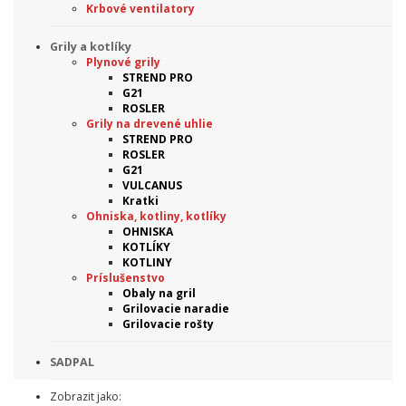
Krbové ventilatory
Grily a kotlíky
Plynové grily
STREND PRO
G21
ROSLER
Grily na drevené uhlie
STREND PRO
ROSLER
G21
VULCANUS
Kratki
Ohniska, kotliny, kotlíky
OHNISKA
KOTLÍKY
KOTLINY
Príslušenstvo
Obaly na gril
Grilovacie naradie
Grilovacie rošty
SADPAL
Zobrazit jako: