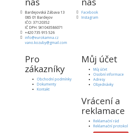
nás
nás
Bardejovská Zábava 13
Facebook
085 01 Bardejov
Instagram
IČO: 37120352
IČ DPH: SK1043586071
+420 735 915 526
info@eurokamna.cz
vano.kozuby@gmail.com
Pro
Můj účet
zákazníky
Můj účet
Osobní informace
Obchodní podmínky
Adresy
Dokumenty
Objednávky
Kontakt
Vrácení a
reklamace
Reklamační rád
Reklamační protokol