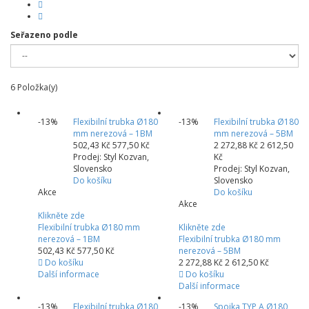
Seřazeno podle
6
Položka(y)
-13%
Flexibilní trubka Ø180
-13%
Flexibilní trubka Ø180
mm nerezová – 1BM
mm nerezová – 5BM
502,43 Kč
577,50 Kč
2 272,88 Kč
2 612,50
Prodej: Styl Kozvan,
Kč
Slovensko
Prodej: Styl Kozvan,
Do košíku
Slovensko
Akce
Do košíku
Akce
Klikněte zde
Flexibilní trubka Ø180 mm
Klikněte zde
nerezová – 1BM
Flexibilní trubka Ø180 mm
502,43 Kč
577,50 Kč
nerezová – 5BM
Do košíku
2 272,88 Kč
2 612,50 Kč
Další informace
Do košíku
Další informace
-13%
Flexibilní trubka Ø180
-13%
Spojka TYP A Ø180