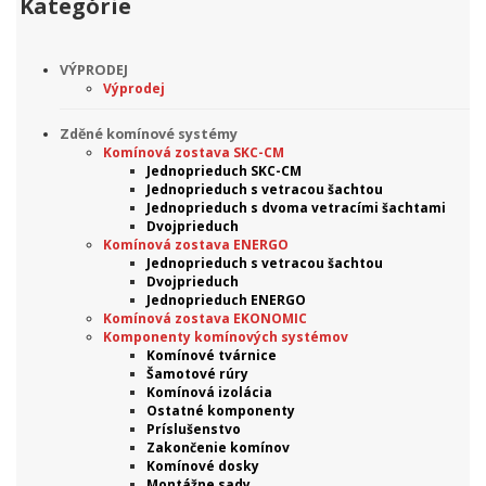
Kategórie
VÝPRODEJ
Výprodej
Zděné komínové systémy
Komínová zostava SKC-CM
Jednoprieduch SKC-CM
Jednoprieduch s vetracou šachtou
Jednoprieduch s dvoma vetracími šachtami
Dvojprieduch
Komínová zostava ENERGO
Jednoprieduch s vetracou šachtou
Dvojprieduch
Jednoprieduch ENERGO
Komínová zostava EKONOMIC
Komponenty komínových systémov
Komínové tvárnice
Šamotové rúry
Komínová izolácia
Ostatné komponenty
Príslušenstvo
Zakončenie komínov
Komínové dosky
Montážne sady