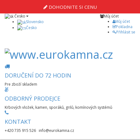
DOHODNITE SI CENU
Česko
Můj účet
Můj účet
Slovensko
Pokladna
Česko
Přihlásit se
DORUČENÍ DO 72 HODIN
Pre zboží skladem
ODBORNÝ PRODEJCE
Krbových vložek, kamen, sporáků, grilů, komínových systémů
KONTAKT
+420 735 915 526 info@eurokamna.cz