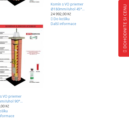
Komín s VO priemer
DOHODNITE SI CENU
Ø180mm//uhol 45°...
24 992,00 Kč
Do košíku
Další informace
s VO priemer
//uhol 90°...
,00 Kč
ošíku
informace