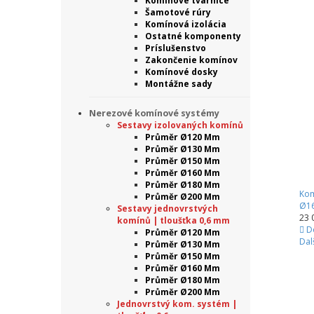
Komínové tvárnice
Šamotové rúry
Komínová izolácia
Ostatné komponenty
Príslušenstvo
Zakončenie komínov
Komínové dosky
Montážne sady
Nerezové komínové systémy
Sestavy izolovaných komínů
Průměr Ø120 Mm
Průměr Ø130 Mm
Průměr Ø150 Mm
Průměr Ø160 Mm
Průměr Ø180 Mm
Kom
Průměr Ø200 Mm
Ø16
Sestavy jednovrstvých
23 
komínů | tloušťka 0,6 mm
D
Průměr Ø120 Mm
Dal
Průměr Ø130 Mm
Průměr Ø150 Mm
Průměr Ø160 Mm
Průměr Ø180 Mm
Průměr Ø200 Mm
Jednovrstvý kom. systém |