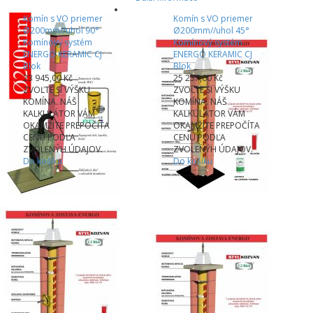
Komín s VO priemer
Komín s VO priemer
Ø200mm//uhol 90°
Ø200mm//uhol 45°
Komínový systém
Komínový systém
ENERGO KERAMIC CJ
ENERGO KERAMIC CJ
Blok
Blok
23 945,00 Kč
25 237,00 Kč
ZVOĽTE SI VÝŠKU
ZVOĽTE SI VÝŠKU
KOMÍNA. NÁŠ
KOMÍNA. NÁŠ
KALKULÁTOR VÁM
KALKULÁTOR VÁM
OKAMŽITE PREPOČÍTA
OKAMŽITE PREPOČÍTA
CENU PODĽA
CENU PODĽA
ZVOLENÝH ÚDAJOV.
ZVOLENÝH ÚDAJOV.
Do košíku
Do košíku