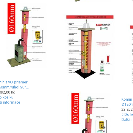
ín s VO priemer
0mm//uhol 90°...
092,00 Kč
o košíku
Komín 
ší informace
Ø180mm
23 852
Do k
Další 