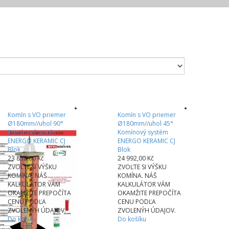
Komín s VO priemer
Komín s VO priemer
Ø180mm//uhol 90°
Ø180mm//uhol 45°
Komínový systém
Komínový systém
ENERGO KERAMIC CJ
ENERGO KERAMIC CJ
Blok
Blok
23 852,00 Kč
24 992,00 Kč
ZVOĽTE SI VÝŠKU
ZVOĽTE SI VÝŠKU
KOMÍNA. NÁŠ
KOMÍNA. NÁŠ
KALKULÁTOR VÁM
KALKULÁTOR VÁM
OKAMŽITE PREPOČÍTA
OKAMŽITE PREPOČÍTA
CENU PODĽA
CENU PODĽA
ZVOLENÝH ÚDAJOV.
ZVOLENÝH ÚDAJOV.
Do košíku
Do košíku