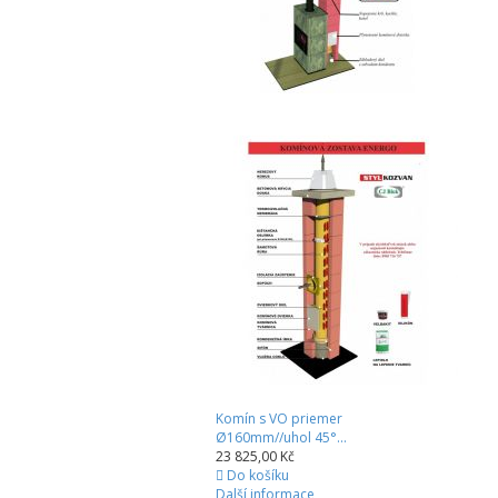
Komín s VO priemer
Ø160mm//uhol 45°...
23 825,00 Kč
Do košíku
Další informace