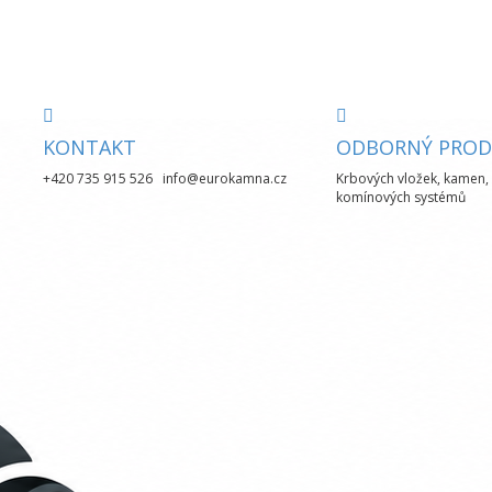
KONTAKT
ODBORNÝ PROD
+420 735 915 526 info@eurokamna.cz
Krbových vložek, kamen, 
komínových systémů