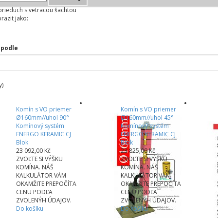
rieduch s vetracou šachtou
razit jako:
 podle
y)
Komín s VO priemer
Komín s VO priemer
Ø160mm//uhol 90°
Ø160mm//uhol 45°
Komínový systém
Komínový systém
ENERGO KERAMIC CJ
ENERGO KERAMIC CJ
Blok
Blok
23 092,00 Kč
23 825,00 Kč
ZVOĽTE SI VÝŠKU
ZVOĽTE SI VÝŠKU
KOMÍNA. NÁŠ
KOMÍNA. NÁŠ
KALKULÁTOR VÁM
KALKULÁTOR VÁM
OKAMŽITE PREPOČÍTA
OKAMŽITE PREPOČÍTA
CENU PODĽA
CENU PODĽA
ZVOLENÝH ÚDAJOV.
ZVOLENÝH ÚDAJOV.
Do košíku
Do košíku