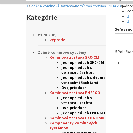
/
Zděné komínové systémy
/
Komínová zostava ENERGO
/
Jednop
Zob
Kategórie
Seřazeno
VÝPRODEJ
Výprodej
6
Položka(
Zděné komínové systémy
Komínová zostava SKC-CM
Jednoprieduch SKC-CM
Jednoprieduch s
vetracou šachtou
Jednoprieduch s dvoma
vetracími šachtami
Dvojprieduch
Komínová zostava ENERGO
Jednoprieduch s
vetracou šachtou
Dvojprieduch
Jednoprieduch ENERGO
Komínová zostava EKONOMIC
Komponenty komínových
systémov