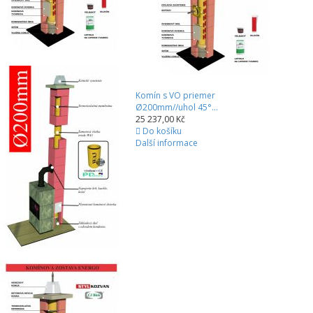
Komín s VO priemer
Ø200mm//uhol 45°...
25 237,00 Kč
Do košíku
Další informace