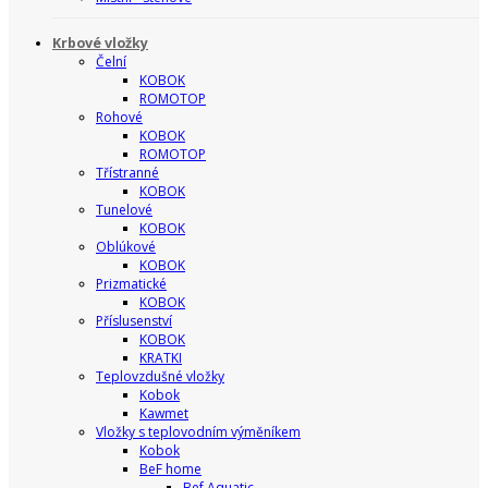
Krbové vložky
Čelní
KOBOK
ROMOTOP
Rohové
KOBOK
ROMOTOP
Třístranné
KOBOK
Tunelové
KOBOK
Oblúkové
KOBOK
Prizmatické
KOBOK
Příslusenství
KOBOK
KRATKI
Teplovzdušné vložky
Kobok
Kawmet
Vložky s teplovodním výměníkem
Kobok
BeF home
Bef Aquatic