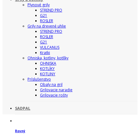
Plynové grily
STREND PRO
G21
ROSLER
Grily na drevené uhlie
STREND PRO
ROSLER
G21
VULCANUS
Kratki
Ohniska, kotliny, kotlíky
OHNISKA
KOTLÍKY
KOTLINY
Príslušenstvo
Obaly na gril
Grilovacie naradie
Grilovacie rošty
SADPAL
Rovný