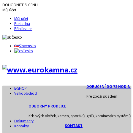
DOHODNITE SI CENU
Můj účet
Můj účet
Pokladna
Přihlásit se
Česko
Slovensko
Česko
DORUČENÍ DO 72 HODIN
E-SHOP
Velkoobchod
Pre zboží skladem
ODBORNÝ PRODEJCE
Krbových vložek, kamen, sporáků, grilů, komínových systémů
Dokumenty
KONTAKT
Kontakty