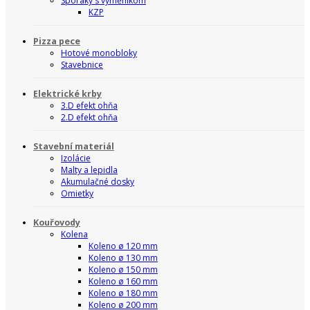
Sporáky s výměnikom
KZP
Pizza pece
Hotové monobloky
Stavebnice
Elektrické krby
3.D efekt ohňa
2.D efekt ohňa
Stavební materiál
Izolácie
Malty a lepidla
Akumulačné dosky
Omietky
Kouřovody
Kolena
Koleno ø 120 mm
Koleno ø 130 mm
Koleno ø 150 mm
Koleno ø 160 mm
Koleno ø 180 mm
Koleno ø 200 mm