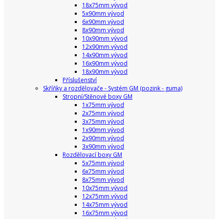
18x75mm vývod
5x90mm vývod
6x90mm vývod
8x90mm vývod
10x90mm vývod
12x90mm vývod
14x90mm vývod
16x90mm vývod
18x90mm vývod
Příslušenství
Skříňky a rozdělovače - Systém GM (pozink - guma)
Stropní/Stěnové boxy GM
1x75mm vývod
2x75mm vývod
3x75mm vývod
1x90mm vývod
2x90mm vývod
3x90mm vývod
Rozdělovací boxy GM
5x75mm vývod
6x75mm vývod
8x75mm vývod
10x75mm vývod
12x75mm vývod
14x75mm vývod
16x75mm vývod