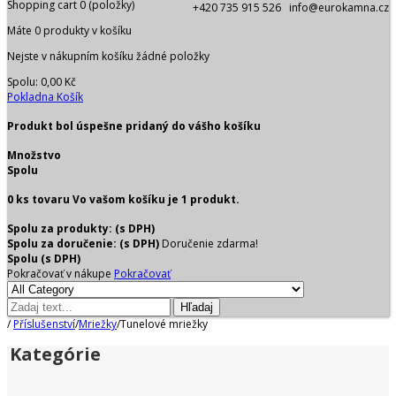
Shopping cart
0
(položky)
+420 735 915 526 info@eurokamna.cz
Máte
0
produkty v košíku
Nejste v nákupním košíku žádné položky
Spolu:
0,00 Kč
Pokladna
Košík
Produkt bol úspešne pridaný do vášho košíku
Množstvo
Spolu
0
ks tovaru
Vo vašom košíku je 1 produkt.
Spolu za produkty: (s DPH)
Spolu za doručenie: (s DPH)
Doručenie zdarma!
Spolu (s DPH)
Pokračovať v nákupe
Pokračovať
Hľadaj
/
Příslušenství
/
Mriežky
/
Tunelové mriežky
Kategórie