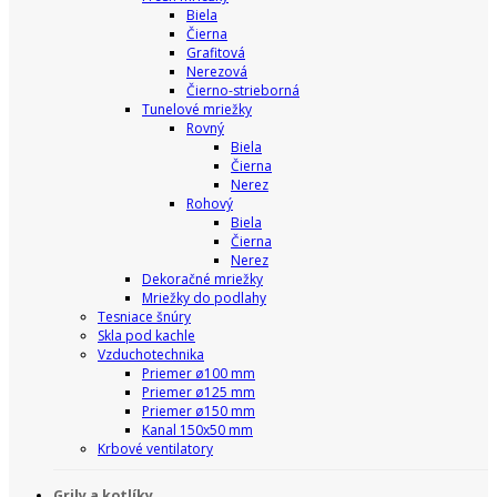
Biela
Čierna
Grafitová
Nerezová
Čierno-strieborná
Tunelové mriežky
Rovný
Biela
Čierna
Nerez
Rohový
Biela
Čierna
Nerez
Dekoračné mriežky
Mriežky do podlahy
Tesniace šnúry
Skla pod kachle
Vzduchotechnika
Priemer ø100 mm
Priemer ø125 mm
Priemer ø150 mm
Kanal 150x50 mm
Krbové ventilatory
Grily a kotlíky