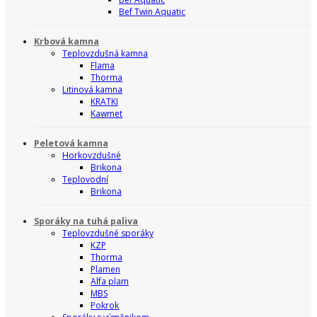
Bef Twin Aquatic
Krbová kamna
Teplovzdušná kamna
Flama
Thorma
Litinová kamna
KRATKI
Kawmet
Peletová kamna
Horkovzdušné
Brikona
Teplovodní
Brikona
Sporáky na tuhá paliva
Teplovzdušné sporáky
KZP
Thorma
Plamen
Alfa plam
MBS
Pokrok