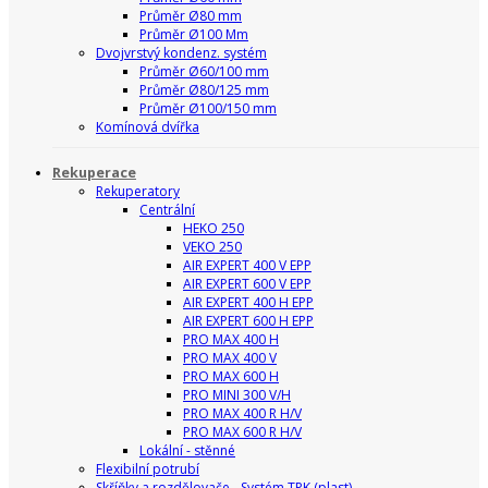
Průměr Ø80 mm
Průměr Ø100 Mm
Dvojvrstvý kondenz. systém
Průměr Ø60/100 mm
Průměr Ø80/125 mm
Průměr Ø100/150 mm
Komínová dvířka
Rekuperace
Rekuperatory
Centrální
HEKO 250
VEKO 250
AIR EXPERT 400 V EPP
AIR EXPERT 600 V EPP
AIR EXPERT 400 H EPP
AIR EXPERT 600 H EPP
PRO MAX 400 H
PRO MAX 400 V
PRO MAX 600 H
PRO MINI 300 V/H
PRO MAX 400 R H/V
PRO MAX 600 R H/V
Lokální - stěnné
Flexibilní potrubí
Skříňky a rozdělovače - Systém TPK (plast)