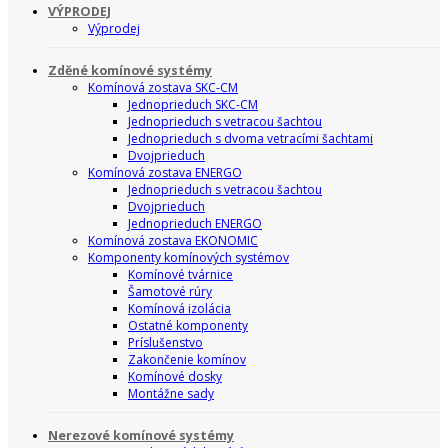
VÝPRODEJ
Výprodej
Zděné komínové systémy
Komínová zostava SKC-CM
Jednoprieduch SKC-CM
Jednoprieduch s vetracou šachtou
Jednoprieduch s dvoma vetracími šachtami
Dvojprieduch
Komínová zostava ENERGO
Jednoprieduch s vetracou šachtou
Dvojprieduch
Jednoprieduch ENERGO
Komínová zostava EKONOMIC
Komponenty komínových systémov
Komínové tvárnice
Šamotové rúry
Komínová izolácia
Ostatné komponenty
Príslušenstvo
Zakončenie komínov
Komínové dosky
Montážne sady
Nerezové komínové systémy