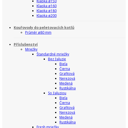
Klapka ø150
Klapka ø160
Klapka ø180
Klapka ø200
Kouřovody do peletovacích kotlů
Průměr ø80 mm
Příslušenství
Mriežky
Štandardné mriežky
Bez žaluzie
Biela
Čierna
Grafitová
Nerezová
Medená
Rustikálna
So žaluziou
Biela
Čierna
Grafitová
Nerezová
Medená
Rustikálna
Fresh mriežky