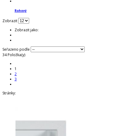
Rohový
Zobrazit
Zobrazit jako:
Seřazeno podle
34
Položka(y)
1
2
3
Stránky: