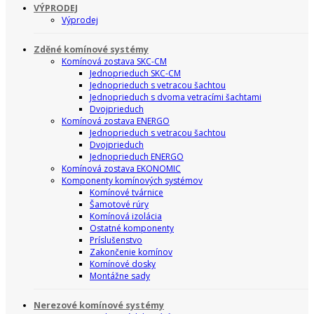
VÝPRODEJ
Výprodej
Zděné komínové systémy
Komínová zostava SKC-CM
Jednoprieduch SKC-CM
Jednoprieduch s vetracou šachtou
Jednoprieduch s dvoma vetracími šachtami
Dvojprieduch
Komínová zostava ENERGO
Jednoprieduch s vetracou šachtou
Dvojprieduch
Jednoprieduch ENERGO
Komínová zostava EKONOMIC
Komponenty komínových systémov
Komínové tvárnice
Šamotové rúry
Komínová izolácia
Ostatné komponenty
Príslušenstvo
Zakončenie komínov
Komínové dosky
Montážne sady
Nerezové komínové systémy