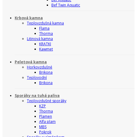
Bef Twin Aquatic
Krbová kamna
Teplovzdušná kamna
Flama
Thorma
Litinová kamna
KRATKI
Kawmet
Peletová kamna
Horkovzdušné
Brikona
Teplovodní
Brikona
Sporáky na tuhá paliva
Teplovzdušné sporáky
KZP
Thorma
Plamen
Alfa plam
MBS
Pokrok