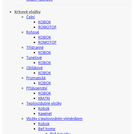
Krbové vložky
Čelní
KOBOK
ROMOTOP
Rohové
KOBOK
ROMOTOP
Třístranné
KOBOK
Tunelové
KOBOK
Oblúkové
KOBOK
Prizmatické
KOBOK
Příslusenství
KOBOK
KRATKI
Teplovzdušné vložky
Kobok
Kawmet
Vložky s teplovodním výměníkem
Kobok
BeF home
Bef Aquatic