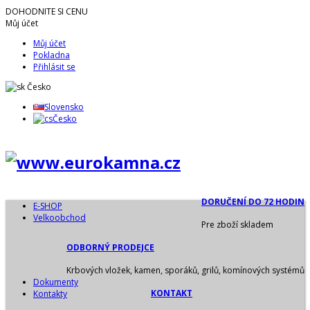
DOHODNITE SI CENU
Můj účet
Můj účet
Pokladna
Přihlásit se
Česko
Slovensko
Česko
DORUČENÍ DO 72 HODIN
E-SHOP
Velkoobchod
Pre zboží skladem
ODBORNÝ PRODEJCE
Krbových vložek, kamen, sporáků, grilů, komínových systémů
Dokumenty
KONTAKT
Kontakty