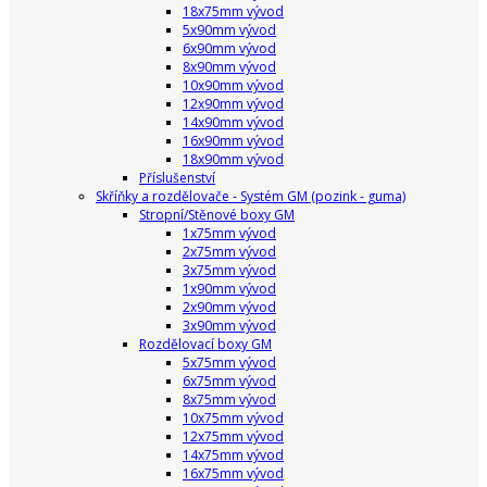
18x75mm vývod
5x90mm vývod
6x90mm vývod
8x90mm vývod
10x90mm vývod
12x90mm vývod
14x90mm vývod
16x90mm vývod
18x90mm vývod
Příslušenství
Skříňky a rozdělovače - Systém GM (pozink - guma)
Stropní/Stěnové boxy GM
1x75mm vývod
2x75mm vývod
3x75mm vývod
1x90mm vývod
2x90mm vývod
3x90mm vývod
Rozdělovací boxy GM
5x75mm vývod
6x75mm vývod
8x75mm vývod
10x75mm vývod
12x75mm vývod
14x75mm vývod
16x75mm vývod