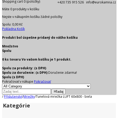
Shopping cart
0
(položky)
+420 735 915 526 info@eurokamna.cz
Máte
0
produkty v košíku
Nejste v nákupním košíku žádné položky
Spolu:
0,00 Kč
Pokladna
Košík
Produkt bol úspešne pridaný do vášho košíku
Množstvo
Spolu
0
ks tovaru
Vo vašom košíku je 1 produkt.
Spolu za produkty: (s DPH)
Spolu za doručenie: (s DPH)
Doručenie zdarma!
Spolu (s DPH)
Pokračovať v nákupe
Pokračovať
Hľadaj
/
Příslušenství
/
Mriežky
/
Tunelová mriežka LUFT 60x800 - biela
Kategórie