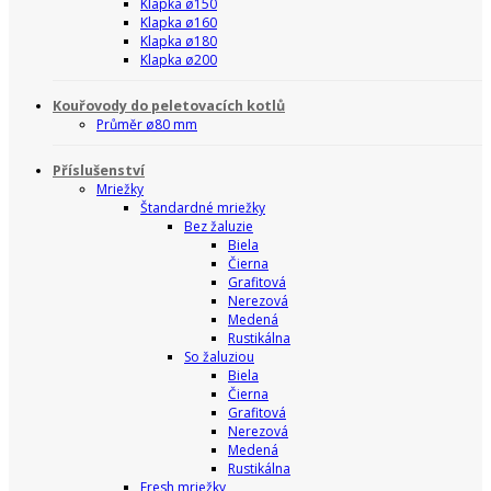
Klapka ø150
Klapka ø160
Klapka ø180
Klapka ø200
Kouřovody do peletovacích kotlů
Průměr ø80 mm
Příslušenství
Mriežky
Štandardné mriežky
Bez žaluzie
Biela
Čierna
Grafitová
Nerezová
Medená
Rustikálna
So žaluziou
Biela
Čierna
Grafitová
Nerezová
Medená
Rustikálna
Fresh mriežky