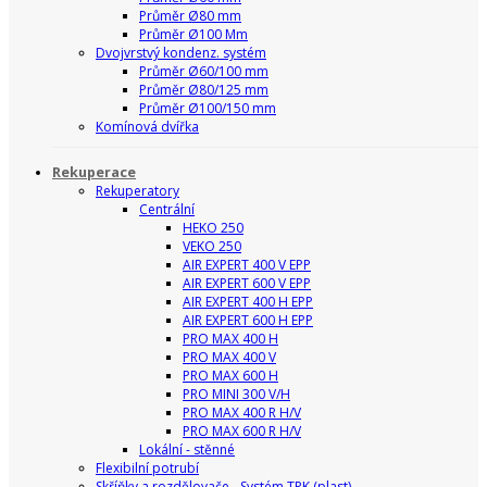
Průměr Ø80 mm
Průměr Ø100 Mm
Dvojvrstvý kondenz. systém
Průměr Ø60/100 mm
Průměr Ø80/125 mm
Průměr Ø100/150 mm
Komínová dvířka
Rekuperace
Rekuperatory
Centrální
HEKO 250
VEKO 250
AIR EXPERT 400 V EPP
AIR EXPERT 600 V EPP
AIR EXPERT 400 H EPP
AIR EXPERT 600 H EPP
PRO MAX 400 H
PRO MAX 400 V
PRO MAX 600 H
PRO MINI 300 V/H
PRO MAX 400 R H/V
PRO MAX 600 R H/V
Lokální - stěnné
Flexibilní potrubí
Skříňky a rozdělovače - Systém TPK (plast)