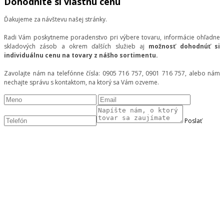
Dohodnite si vlastnú cenu
Ďakujeme za návštevu našej stránky.
Radi Vám poskytneme poradenstvo pri výbere tovaru, informácie ohľadne
skladových zásob a okrem ďalších služieb aj
možnosť dohodnúť si
individuálnu cenu na tovary z nášho sortimentu.
Zavolajte nám na telefónne čísla: 0905 716 757, 0901 716 757, alebo nám
nechajte správu s kontaktom, na ktorý sa Vám ozveme.
Poslať