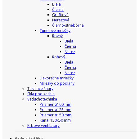
Biela
Čierna
Grafitová
Nerezová
Čierno-strieborná
Tunelové mriežky
Rovný
Biela
Čierna
Nerez
Rohový
Biela
Čierna
Nerez
Dekoračné mriežky
Mriežky do podlahy
Tesniace šnúry
Skla pod kachle
Vzduchotechnika
Priemer ø100 mm
Priemer ø125 mm
Priemer ø150 mm
Kanal 150x50 mm
Krbové ventilatory
Grily a kotlíky