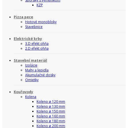
Sporáky s výměnikom
KZP
Pizza pece
Hotové monobloky
Stavebnice
Elektrické krby
3.D efekt ohňa
2.D efekt ohňa
Stavební materiál
Izolácie
Malty a lepidla
Akumulačné dosky
Omietky
Kouřovody
Kolena
Koleno ø 120 mm
Koleno ø 130 mm
Koleno ø 150 mm
Koleno ø 160 mm
Koleno ø 180 mm
Koleno ø 200 mm