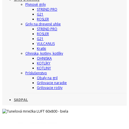
Plynové grily
STREND PRO
G21
ROSLER
Grily na drevené uhlie
STREND PRO
ROSLER
G21
VULCANUS
Kratki
Ohniska, kotliny, kotlíky
OHNISKA
KOTLÍKY
KOTLINY
Príslušenstvo
Obaly na gril
Grilovacie naradie
Grilovacie rošty
SADPAL