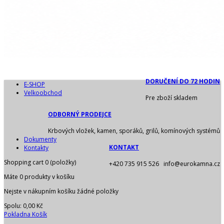
DORUČENÍ DO 72 HODIN
E-SHOP
Velkoobchod
Pre zboží skladem
ODBORNÝ PRODEJCE
Krbových vložek, kamen, sporáků, grilů, komínových systémů
Dokumenty
KONTAKT
Kontakty
Shopping cart
0
(položky)
+420 735 915 526 info@eurokamna.cz
Máte
0
produkty v košíku
Nejste v nákupním košíku žádné položky
Spolu:
0,00 Kč
Pokladna
Košík