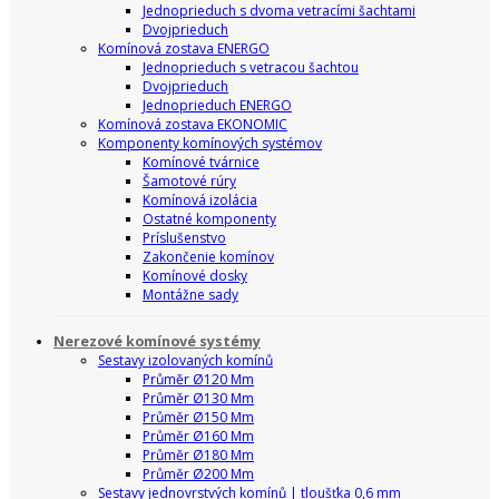
Jednoprieduch s dvoma vetracími šachtami
Dvojprieduch
Komínová zostava ENERGO
Jednoprieduch s vetracou šachtou
Dvojprieduch
Jednoprieduch ENERGO
Komínová zostava EKONOMIC
Komponenty komínových systémov
Komínové tvárnice
Šamotové rúry
Komínová izolácia
Ostatné komponenty
Príslušenstvo
Zakončenie komínov
Komínové dosky
Montážne sady
Nerezové komínové systémy
Sestavy izolovaných komínů
Průměr Ø120 Mm
Průměr Ø130 Mm
Průměr Ø150 Mm
Průměr Ø160 Mm
Průměr Ø180 Mm
Průměr Ø200 Mm
Sestavy jednovrstvých komínů | tloušťka 0,6 mm