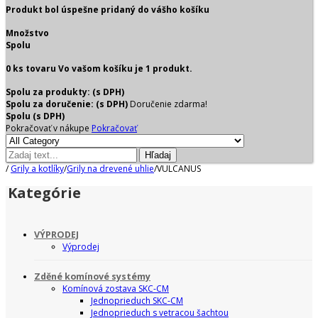
Produkt bol úspešne pridaný do vášho košíku
Množstvo
Spolu
0
ks tovaru
Vo vašom košíku je 1 produkt.
Spolu za produkty: (s DPH)
Spolu za doručenie: (s DPH)
Doručenie zdarma!
Spolu (s DPH)
Pokračovať v nákupe
Pokračovať
Hľadaj
/
Grily a kotlíky
/
Grily na drevené uhlie
/
VULCANUS
Kategórie
VÝPRODEJ
Výprodej
Zděné komínové systémy
Komínová zostava SKC-CM
Jednoprieduch SKC-CM
Jednoprieduch s vetracou šachtou