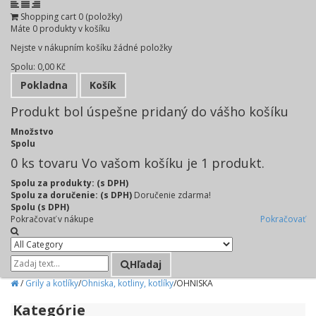
Shopping cart
0
(položky)
Máte
0
produkty v košíku
Nejste v nákupním košíku žádné položky
Spolu:
0,00 Kč
Pokladna
Košík
Produkt bol úspešne pridaný do vášho košíku
Množstvo
Spolu
0
ks tovaru
Vo vašom košíku je 1 produkt.
Spolu za produkty: (s DPH)
Spolu za doručenie: (s DPH)
Doručenie zdarma!
Spolu (s DPH)
Pokračovať v nákupe
Pokračovať
Hľadaj
/
Grily a kotlíky
/
Ohniska, kotliny, kotlíky
/
OHNISKA
Kategórie