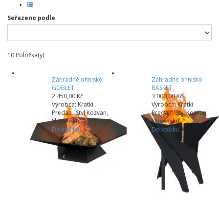
Seřazeno podle
10
Položka(y)
Záhradné ohnisko
Záhradné ohnisko
GOBLET
BASKET
2 450,00 Kč
3 000,00 Kč
Výrobca: Kratki
Výrobca: Kratki
Predaj: Styl Kozvan,
Predaj: Styl Kozvan,
Slovensko
Slovensko
Do košíku
Do košíku