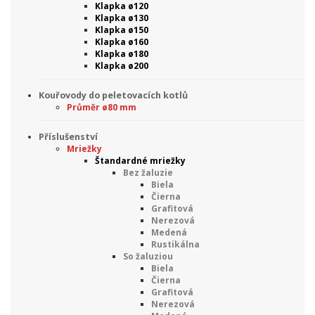
Klapka ø120
Klapka ø130
Klapka ø150
Klapka ø160
Klapka ø180
Klapka ø200
Kouřovody do peletovacích kotlů
Průměr ø80 mm
Příslušenství
Mriežky
Štandardné mriežky
Bez žaluzie
Biela
Čierna
Grafitová
Nerezová
Medená
Rustikálna
So žaluziou
Biela
Čierna
Grafitová
Nerezová