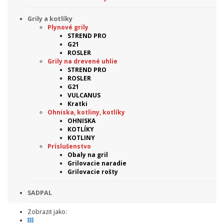
Grily a kotlíky
Plynové grily
STREND PRO
G21
ROSLER
Grily na drevené uhlie
STREND PRO
ROSLER
G21
VULCANUS
Kratki
Ohniska, kotliny, kotlíky
OHNISKA
KOTLÍKY
KOTLINY
Príslušenstvo
Obaly na gril
Grilovacie naradie
Grilovacie rošty
SADPAL
Zobrazit jako: