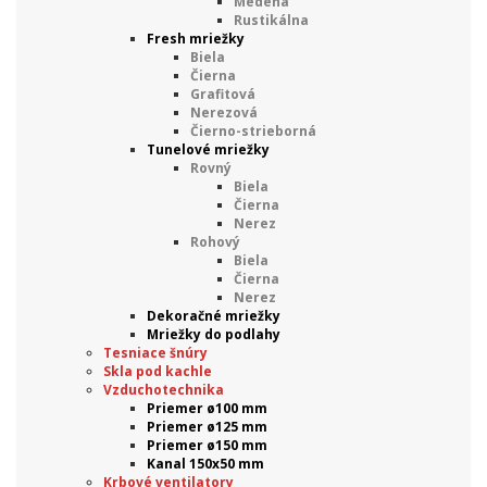
Medená
Rustikálna
Fresh mriežky
Biela
Čierna
Grafitová
Nerezová
Čierno-strieborná
Tunelové mriežky
Rovný
Biela
Čierna
Nerez
Rohový
Biela
Čierna
Nerez
Dekoračné mriežky
Mriežky do podlahy
Tesniace šnúry
Skla pod kachle
Vzduchotechnika
Priemer ø100 mm
Priemer ø125 mm
Priemer ø150 mm
Kanal 150x50 mm
Krbové ventilatory