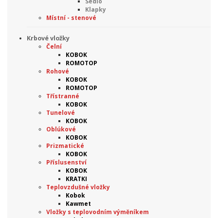
Sedlo
Klapky
Místní - stenové
Krbové vložky
Čelní
KOBOK
ROMOTOP
Rohové
KOBOK
ROMOTOP
Třístranné
KOBOK
Tunelové
KOBOK
Oblúkové
KOBOK
Prizmatické
KOBOK
Příslusenství
KOBOK
KRATKI
Teplovzdušné vložky
Kobok
Kawmet
Vložky s teplovodním výměníkem