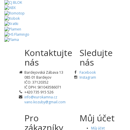
Kontaktujte
Sledujte
nás
nás
Bardejovská Zábava 13
Facebook
085 01 Bardejov
Instagram
IČO: 37120352
IČ DPH: SK1043586071
+420 735 915 526
info@eurokamna.cz
vano.kozuby@gmail.com
Pro
Můj účet
zákazníky
Můj účet