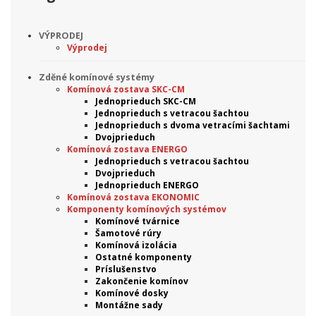
VÝPRODEJ
Výprodej
Zděné komínové systémy
Komínová zostava SKC-CM
Jednoprieduch SKC-CM
Jednoprieduch s vetracou šachtou
Jednoprieduch s dvoma vetracími šachtami
Dvojprieduch
Komínová zostava ENERGO
Jednoprieduch s vetracou šachtou
Dvojprieduch
Jednoprieduch ENERGO
Komínová zostava EKONOMIC
Komponenty komínových systémov
Komínové tvárnice
Šamotové rúry
Komínová izolácia
Ostatné komponenty
Príslušenstvo
Zakončenie komínov
Komínové dosky
Montážne sady