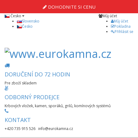
DOHODNITE SI CENU
Česko
Můj účet
Slovensko
Můj účet
Česko
Pokladna
Přihlásit se
DORUČENÍ DO 72 HODIN
Pre zboží skladem
ODBORNÝ PRODEJCE
Krbových vložek, kamen, sporáků, grilů, komínových systémů
KONTAKT
+420 735 915 526 info@eurokamna.cz