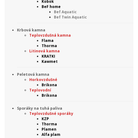
Kobok
BeF home
Bef Aquatic
Bef Twin Aquatic
Krbová kamna
Teplovzdušná kamna
Flama
Thorma
Litinová kamna
KRATKI
Kawmet
Peletová kamna
Horkovzdušné
Brikona
Teplovodní
Brikona
Sporáky na tuhá paliva
Teplovzdušné sporáky
KZP
Thorma
Plamen
Alfa plam