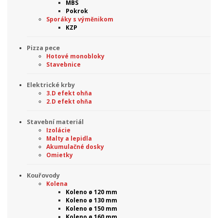
MBS
Pokrok
Sporáky s výměnikom
KZP
Pizza pece
Hotové monobloky
Stavebnice
Elektrické krby
3.D efekt ohňa
2.D efekt ohňa
Stavební materiál
Izolácie
Malty a lepidla
Akumulačné dosky
Omietky
Kouřovody
Kolena
Koleno ø 120 mm
Koleno ø 130 mm
Koleno ø 150 mm
Koleno ø 160 mm