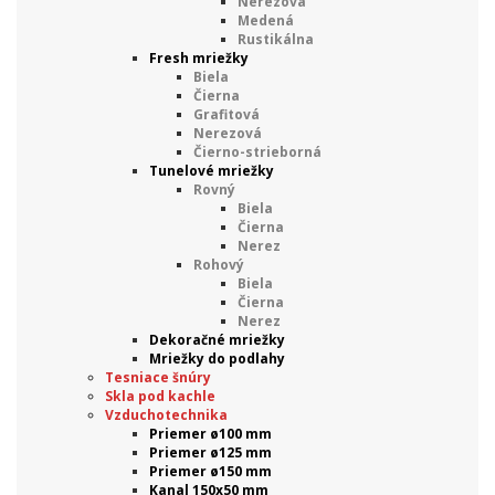
Nerezová
Medená
Rustikálna
Fresh mriežky
Biela
Čierna
Grafitová
Nerezová
Čierno-strieborná
Tunelové mriežky
Rovný
Biela
Čierna
Nerez
Rohový
Biela
Čierna
Nerez
Dekoračné mriežky
Mriežky do podlahy
Tesniace šnúry
Skla pod kachle
Vzduchotechnika
Priemer ø100 mm
Priemer ø125 mm
Priemer ø150 mm
Kanal 150x50 mm