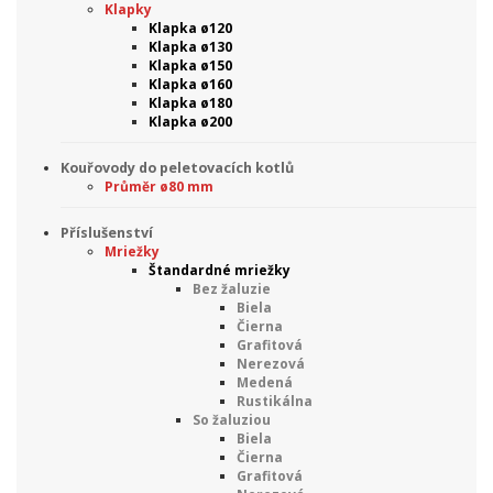
Klapky
Klapka ø120
Klapka ø130
Klapka ø150
Klapka ø160
Klapka ø180
Klapka ø200
Kouřovody do peletovacích kotlů
Průměr ø80 mm
Příslušenství
Mriežky
Štandardné mriežky
Bez žaluzie
Biela
Čierna
Grafitová
Nerezová
Medená
Rustikálna
So žaluziou
Biela
Čierna
Grafitová