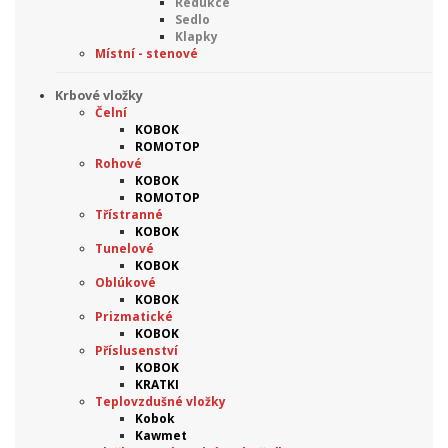
Redukce
Sedlo
Klapky
Místní - stenové
Krbové vložky
Čelní
KOBOK
ROMOTOP
Rohové
KOBOK
ROMOTOP
Třístranné
KOBOK
Tunelové
KOBOK
Oblúkové
KOBOK
Prizmatické
KOBOK
Příslusenství
KOBOK
KRATKI
Teplovzdušné vložky
Kobok
Kawmet