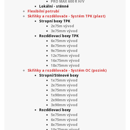
PRO MAX 600 R H/V
Lokální - stěnné
Flexibilní potrubí
Skříňky a rozdělovače - Systém TPK (plast)
Stropní boxy TPK
2x75m vývod
3x75mm vývod
Rozdělovací boxy TPK
6x75mm vývod
8x75mm vývod
9x75mm vývod
12x75mm vývod
16x75mm vývod
18x75mm vývod
Skříňky a rozdělovače - Systém OC (pozink)
Stropní/Stěnové boxy
1x75mm vývod
2x75mm vývod
3x75mm vývod
1x90mm vývod
2x90mm vývod
3x90mm vývod
Rozdělovací boxy
5x75mm vývod
6x75mm vývod
8x75mm vývod
10x75mm vývod