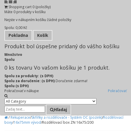
Shopping cart
0
(položky)
Máte
0
produkty v košíku
Nejste v nákupním košíku žádné položky
Spolu:
0,00 Kč
Pokladna
Košík
Produkt bol úspešne pridaný do vášho košíku
Množstvo
Spolu
0
ks tovaru
Vo vašom košíku je 1 produkt.
Spolu za produkty: (s DPH)
Spolu za doručenie: (s DPH)
Doručenie zdarma!
Spolu (s DPH)
Pokračovať v nákupe
Pokračovať
Hľadaj
/
Rekuperace
/
Skříňky a rozdělovače - Systém OC (pozink)
/
Rozdělovací
boxy
/
16x75mm vývod
/
Rozdělovací box ZN 16x75/200