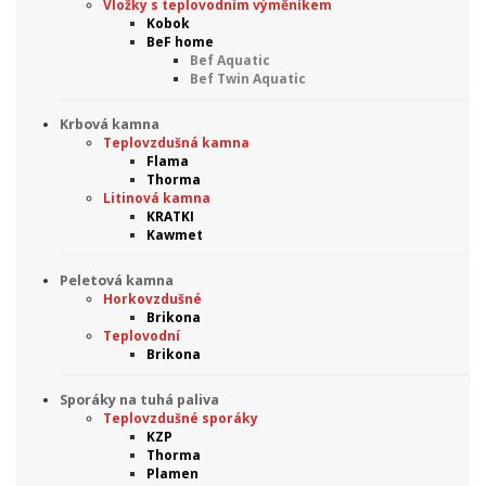
Vložky s teplovodním výměníkem
Kobok
BeF home
Bef Aquatic
Bef Twin Aquatic
Krbová kamna
Teplovzdušná kamna
Flama
Thorma
Litinová kamna
KRATKI
Kawmet
Peletová kamna
Horkovzdušné
Brikona
Teplovodní
Brikona
Sporáky na tuhá paliva
Teplovzdušné sporáky
KZP
Thorma
Plamen