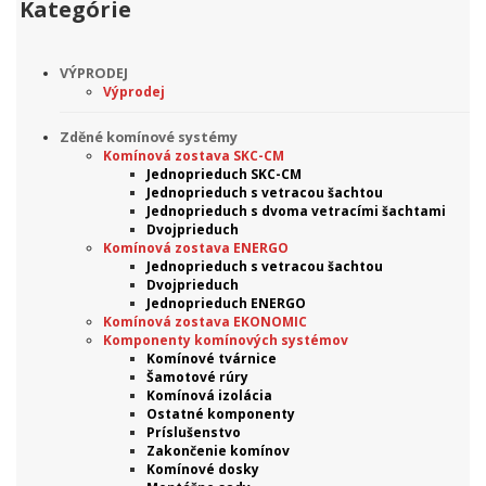
Kategórie
VÝPRODEJ
Výprodej
Zděné komínové systémy
Komínová zostava SKC-CM
Jednoprieduch SKC-CM
Jednoprieduch s vetracou šachtou
Jednoprieduch s dvoma vetracími šachtami
Dvojprieduch
Komínová zostava ENERGO
Jednoprieduch s vetracou šachtou
Dvojprieduch
Jednoprieduch ENERGO
Komínová zostava EKONOMIC
Komponenty komínových systémov
Komínové tvárnice
Šamotové rúry
Komínová izolácia
Ostatné komponenty
Príslušenstvo
Zakončenie komínov
Komínové dosky