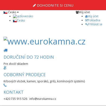
DOHODNITE SI CENU
Česko
Můj účet
Slovensko
Můj účet
Pokladna
Česko
Přihlásit se
DORUČENÍ DO 72 HODIN
Pre zboží skladem
ODBORNÝ PRODEJCE
Krbových vložek, kamen, sporáků, grilů, komínových systémů
KONTAKT
+420 735 915 526 info@eurokamna.cz