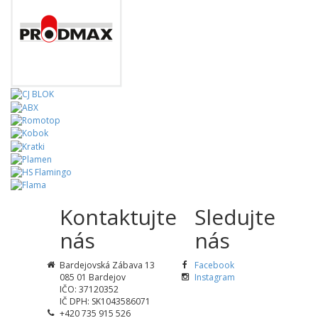
Kontaktujte
Sledujte
nás
nás
Bardejovská Zábava 13
Facebook
085 01 Bardejov
Instagram
IČO: 37120352
IČ DPH: SK1043586071
+420 735 915 526