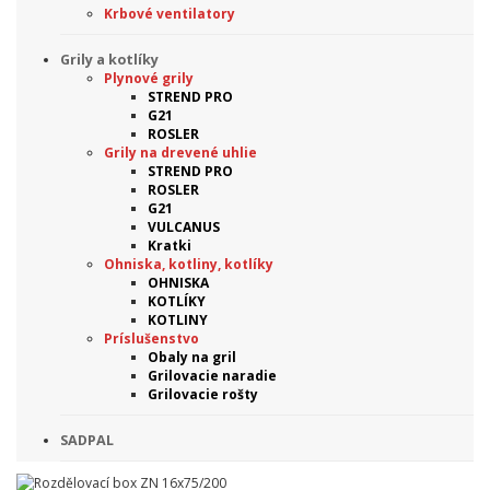
Krbové ventilatory
Grily a kotlíky
Plynové grily
STREND PRO
G21
ROSLER
Grily na drevené uhlie
STREND PRO
ROSLER
G21
VULCANUS
Kratki
Ohniska, kotliny, kotlíky
OHNISKA
KOTLÍKY
KOTLINY
Príslušenstvo
Obaly na gril
Grilovacie naradie
Grilovacie rošty
SADPAL