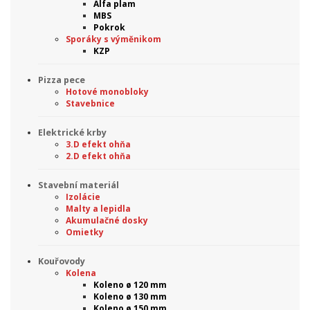
Alfa plam
MBS
Pokrok
Sporáky s výměnikom
KZP
Pizza pece
Hotové monobloky
Stavebnice
Elektrické krby
3.D efekt ohňa
2.D efekt ohňa
Stavební materiál
Izolácie
Malty a lepidla
Akumulačné dosky
Omietky
Kouřovody
Kolena
Koleno ø 120 mm
Koleno ø 130 mm
Koleno ø 150 mm