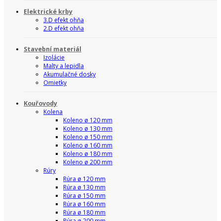
Elektrické krby
3.D efekt ohňa
2.D efekt ohňa
Stavební materiál
Izolácie
Malty a lepidla
Akumulačné dosky
Omietky
Kouřovody
Kolena
Koleno ø 120 mm
Koleno ø 130 mm
Koleno ø 150 mm
Koleno ø 160 mm
Koleno ø 180 mm
Koleno ø 200 mm
Rúry
Rúra ø 120 mm
Rúra ø 130 mm
Rúra ø 150 mm
Rúra ø 160 mm
Rúra ø 180 mm
Rúra ø 200 mm