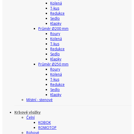
Kolená
T-kus
Redukce
Sedlo
Klapky
Průměr Ø200 mm
Roury
Kolená
T-kus
Redukce
Sedlo
Klapky
Průměr Ø250 mm
Roury
Kolená
T-kus
Redukce
Sedlo
Klapky
Místní - stenové
Krbové vložky
Čelní
KOBOK
ROMOTOP
Rohové