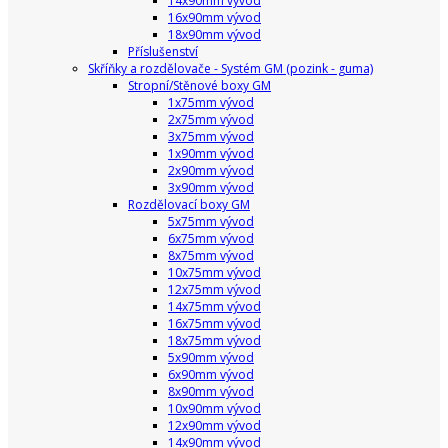
14x90mm vývod
16x90mm vývod
18x90mm vývod
Příslušenství
Skříňky a rozdělovače - Systém GM (pozink - guma)
Stropní/Stěnové boxy GM
1x75mm vývod
2x75mm vývod
3x75mm vývod
1x90mm vývod
2x90mm vývod
3x90mm vývod
Rozdělovací boxy GM
5x75mm vývod
6x75mm vývod
8x75mm vývod
10x75mm vývod
12x75mm vývod
14x75mm vývod
16x75mm vývod
18x75mm vývod
5x90mm vývod
6x90mm vývod
8x90mm vývod
10x90mm vývod
12x90mm vývod
14x90mm vývod