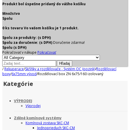
Produkt bol úspešne pridaný do vášho košíku
Množstvo
Spolu
0
ks tovaru
Vo vašom košíku je 1 produkt.
Spolu za produkty: (s DPH)
Spolu za doručenie: (s DPH)
Doručenie zdarma!
Spolu (s DPH)
Pokračovať v nákupe
Pokračovať
Hľadaj
/
Rekuperace
/
Skříňky a rozdělovače - Systém OC (pozink)
/
Rozdělovací
boxy
/
6x75mm vývod
/
Rozdělovací box ZN 6x75/160 izolovaný
Kategórie
VÝPRODEJ
Výprodej
Zděné komínové systémy
Komínová zostava SKC-CM
Jednoprieduch SKC-CM