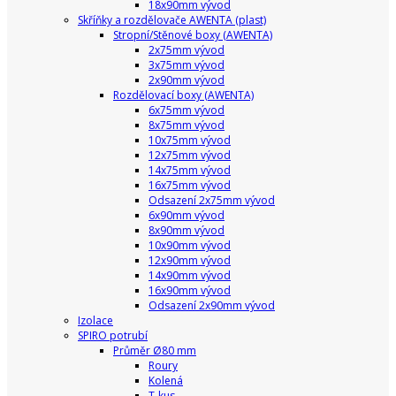
18x90mm vývod
Skříňky a rozdělovače AWENTA (plast)
Stropní/Stěnové boxy (AWENTA)
2x75mm vývod
3x75mm vývod
2x90mm vývod
Rozdělovací boxy (AWENTA)
6x75mm vývod
8x75mm vývod
10x75mm vývod
12x75mm vývod
14x75mm vývod
16x75mm vývod
Odsazení 2x75mm vývod
6x90mm vývod
8x90mm vývod
10x90mm vývod
12x90mm vývod
14x90mm vývod
16x90mm vývod
Odsazení 2x90mm vývod
Izolace
SPIRO potrubí
Průměr Ø80 mm
Roury
Kolená
T-kus