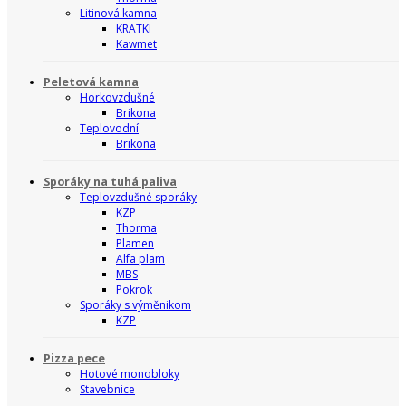
Litinová kamna
KRATKI
Kawmet
Peletová kamna
Horkovzdušné
Brikona
Teplovodní
Brikona
Sporáky na tuhá paliva
Teplovzdušné sporáky
KZP
Thorma
Plamen
Alfa plam
MBS
Pokrok
Sporáky s výměnikom
KZP
Pizza pece
Hotové monobloky
Stavebnice