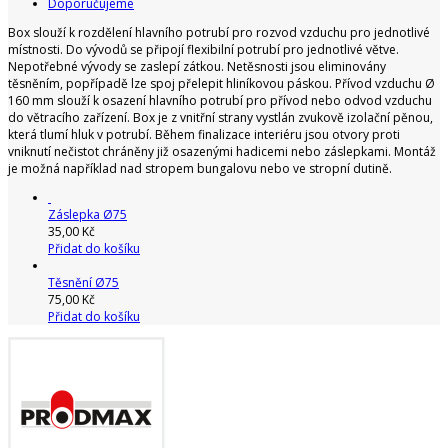
Doporučujeme
Box slouží k rozdělení hlavního potrubí pro rozvod vzduchu pro jednotlivé
místnosti. Do vývodů se připojí flexibilní potrubí pro jednotlivé větve.
Nepotřebné vývody se zaslepí zátkou. Netěsnosti jsou eliminovány
těsněním, popřípadě lze spoj přelepit hliníkovou páskou. Přívod vzduchu Ø
160 mm slouží k osazení hlavního potrubí pro přívod nebo odvod vzduchu
do větracího zařízení. Box je z vnitřní strany vystlán zvukově izolační pěnou,
která tlumí hluk v potrubí. Během finalizace interiéru jsou otvory proti
vniknutí nečistot chráněny již osazenými hadicemi nebo záslepkami. Montáž
je možná například nad stropem bungalovu nebo ve stropní dutině.
Záslepka Ø75
35,00 Kč
Přidat do košíku
Těsnění Ø75
75,00 Kč
Přidat do košíku