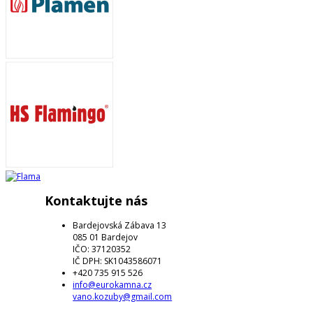
Kontaktujte nás
Bardejovská Zábava 13
085 01 Bardejov
IČO: 37120352
IČ DPH: SK1043586071
+420 735 915 526
info@eurokamna.cz
vano.kozuby@gmail.com