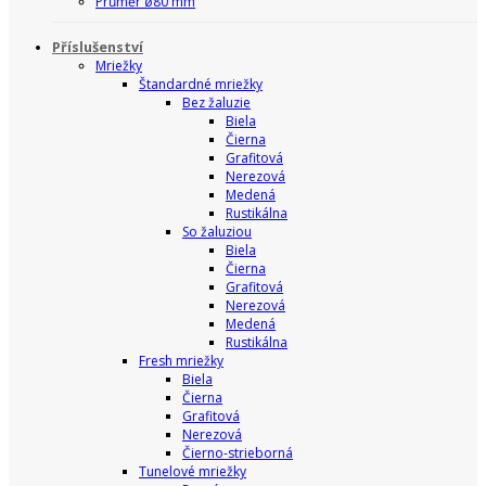
Průměr ø80 mm
Příslušenství
Mriežky
Štandardné mriežky
Bez žaluzie
Biela
Čierna
Grafitová
Nerezová
Medená
Rustikálna
So žaluziou
Biela
Čierna
Grafitová
Nerezová
Medená
Rustikálna
Fresh mriežky
Biela
Čierna
Grafitová
Nerezová
Čierno-strieborná
Tunelové mriežky