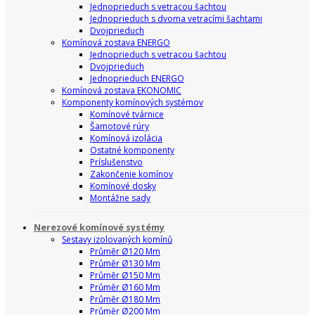
Jednoprieduch s vetracou šachtou
Jednoprieduch s dvoma vetracími šachtami
Dvojprieduch
Komínová zostava ENERGO
Jednoprieduch s vetracou šachtou
Dvojprieduch
Jednoprieduch ENERGO
Komínová zostava EKONOMIC
Komponenty komínových systémov
Komínové tvárnice
Šamotové rúry
Komínová izolácia
Ostatné komponenty
Príslušenstvo
Zakončenie komínov
Komínové dosky
Montážne sady
Nerezové komínové systémy
Sestavy izolovaných komínů
Průměr Ø120 Mm
Průměr Ø130 Mm
Průměr Ø150 Mm
Průměr Ø160 Mm
Průměr Ø180 Mm
Průměr Ø200 Mm