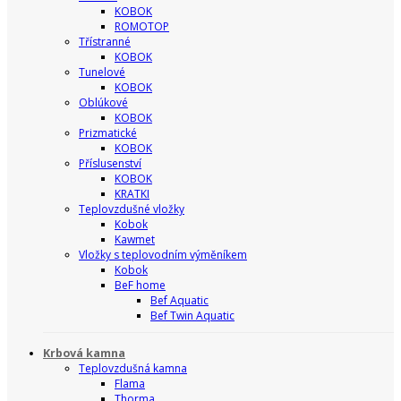
KOBOK
ROMOTOP
Třístranné
KOBOK
Tunelové
KOBOK
Oblúkové
KOBOK
Prizmatické
KOBOK
Příslusenství
KOBOK
KRATKI
Teplovzdušné vložky
Kobok
Kawmet
Vložky s teplovodním výměníkem
Kobok
BeF home
Bef Aquatic
Bef Twin Aquatic
Krbová kamna
Teplovzdušná kamna
Flama
Thorma