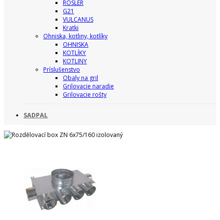
ROSLER
G21
VULCANUS
Kratki
Ohniska, kotliny, kotlíky
OHNISKA
KOTLÍKY
KOTLINY
Príslušenstvo
Obaly na gril
Grilovacie naradie
Grilovacie rošty
SADPAL