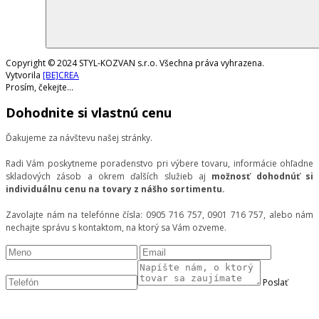
Copyright © 2024 STYL-KOZVAN s.r.o. Všechna práva vyhrazena.
Vytvorila
[BE]CREA
Prosím, čekejte...
Dohodnite si vlastnú cenu
Ďakujeme za návštevu našej stránky.
Radi Vám poskytneme poradenstvo pri výbere tovaru, informácie ohľadne
skladových zásob a okrem ďalších služieb aj
možnosť dohodnúť si
individuálnu cenu na tovary z nášho sortimentu.
Zavolajte nám na telefónne čísla: 0905 716 757, 0901 716 757, alebo nám
nechajte správu s kontaktom, na ktorý sa Vám ozveme.
Poslať