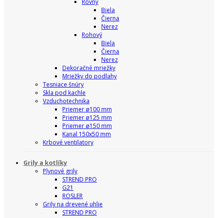
Rovný
Biela
Čierna
Nerez
Rohový
Biela
Čierna
Nerez
Dekoračné mriežky
Mriežky do podlahy
Tesniace šnúry
Skla pod kachle
Vzduchotechnika
Priemer ø100 mm
Priemer ø125 mm
Priemer ø150 mm
Kanal 150x50 mm
Krbové ventilatory
Grily a kotlíky
Plynové grily
STREND PRO
G21
ROSLER
Grily na drevené uhlie
STREND PRO