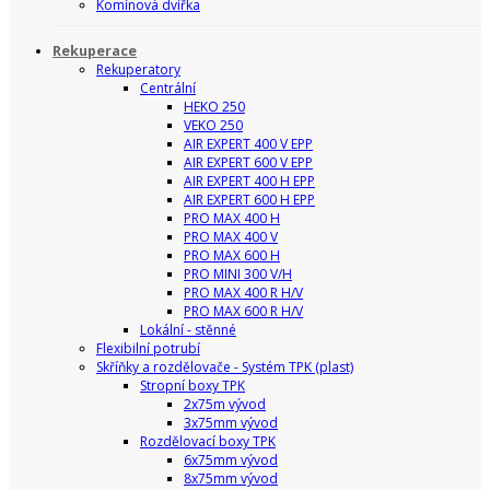
Komínová dvířka
Rekuperace
Rekuperatory
Centrální
HEKO 250
VEKO 250
AIR EXPERT 400 V EPP
AIR EXPERT 600 V EPP
AIR EXPERT 400 H EPP
AIR EXPERT 600 H EPP
PRO MAX 400 H
PRO MAX 400 V
PRO MAX 600 H
PRO MINI 300 V/H
PRO MAX 400 R H/V
PRO MAX 600 R H/V
Lokální - stěnné
Flexibilní potrubí
Skříňky a rozdělovače - Systém TPK (plast)
Stropní boxy TPK
2x75m vývod
3x75mm vývod
Rozdělovací boxy TPK
6x75mm vývod
8x75mm vývod