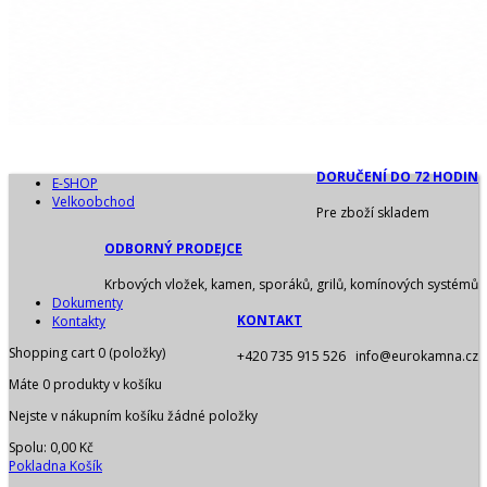
DORUČENÍ DO 72 HODIN
E-SHOP
Velkoobchod
Pre zboží skladem
ODBORNÝ PRODEJCE
Krbových vložek, kamen, sporáků, grilů, komínových systémů
Dokumenty
KONTAKT
Kontakty
Shopping cart
0
(položky)
+420 735 915 526 info@eurokamna.cz
Máte
0
produkty v košíku
Nejste v nákupním košíku žádné položky
Spolu:
0,00 Kč
Pokladna
Košík