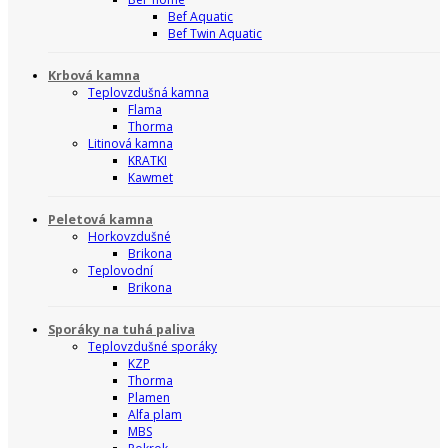
Bef Aquatic
Bef Twin Aquatic
Krbová kamna
Teplovzdušná kamna
Flama
Thorma
Litinová kamna
KRATKI
Kawmet
Peletová kamna
Horkovzdušné
Brikona
Teplovodní
Brikona
Sporáky na tuhá paliva
Teplovzdušné sporáky
KZP
Thorma
Plamen
Alfa plam
MBS