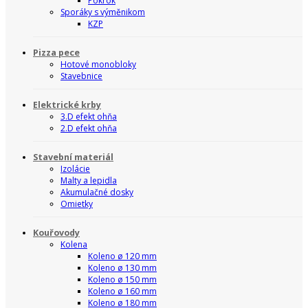
Pokrok
Sporáky s výměnikom
KZP
Pizza pece
Hotové monobloky
Stavebnice
Elektrické krby
3.D efekt ohňa
2.D efekt ohňa
Stavební materiál
Izolácie
Malty a lepidla
Akumulačné dosky
Omietky
Kouřovody
Kolena
Koleno ø 120 mm
Koleno ø 130 mm
Koleno ø 150 mm
Koleno ø 160 mm
Koleno ø 180 mm