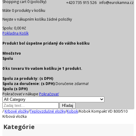
Shopping cart
0
(položky)
+420 735 915 526 info@eurokamna.cz
Máte
0
produkty v košíku
Nejste v nákupním košíku žádné položky
Spolu:
0,00 Kč
Pokladna
Košík
Produkt bol úspešne pridaný do vášho košíku
Množstvo
Spolu
0
ks tovaru
Vo vašom košíku je 1 produkt.
Spolu za produkty: (s DPH)
Spolu za doručenie: (s DPH)
Doručenie zdarma!
Spolu (s DPH)
Pokračovať v nákupe
Pokračovať
Hľadaj
/
Krbové vložky
/
Teplovzdušné vložky
/
Kobok
/
Kobok Kompakt VD 800/510
Krbová vložka
Kategórie