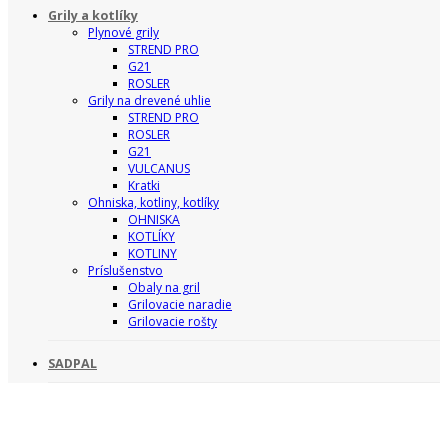
Grily a kotlíky
Plynové grily
STREND PRO
G21
ROSLER
Grily na drevené uhlie
STREND PRO
ROSLER
G21
VULCANUS
Kratki
Ohniska, kotliny, kotlíky
OHNISKA
KOTLÍKY
KOTLINY
Príslušenstvo
Obaly na gril
Grilovacie naradie
Grilovacie rošty
SADPAL