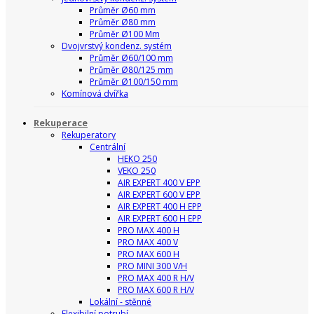
Průměr Ø60 mm
Průměr Ø80 mm
Průměr Ø100 Mm
Dvojvrstvý kondenz. systém
Průměr Ø60/100 mm
Průměr Ø80/125 mm
Průměr Ø100/150 mm
Komínová dvířka
Rekuperace
Rekuperatory
Centrální
HEKO 250
VEKO 250
AIR EXPERT 400 V EPP
AIR EXPERT 600 V EPP
AIR EXPERT 400 H EPP
AIR EXPERT 600 H EPP
PRO MAX 400 H
PRO MAX 400 V
PRO MAX 600 H
PRO MINI 300 V/H
PRO MAX 400 R H/V
PRO MAX 600 R H/V
Lokální - stěnné
Flexibilní potrubí