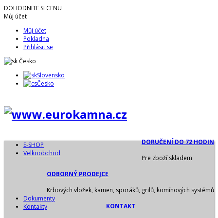
DOHODNITE SI CENU
Můj účet
Můj účet
Pokladna
Přihlásit se
Česko
Slovensko
Česko
DORUČENÍ DO 72 HODIN
E-SHOP
Velkoobchod
Pre zboží skladem
ODBORNÝ PRODEJCE
Krbových vložek, kamen, sporáků, grilů, komínových systémů
Dokumenty
KONTAKT
Kontakty