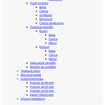
Fresh mriežky
Biela
Čierna
Grafitová
Nerezová
Čierno-strieborná
Tunelové mriežky
Rovný
Biela
Čierna
Nerez
Rohový
Biela
Čierna
Nerez
Dekoračné mriežky
Mriežky do podlahy
Tesniace šnúry
Skla pod kachle
Vzduchotechnika
Priemer ø100 mm
Priemer ø125 mm
Priemer ø150 mm
Kanal 150x50 mm
Krbové ventilatory