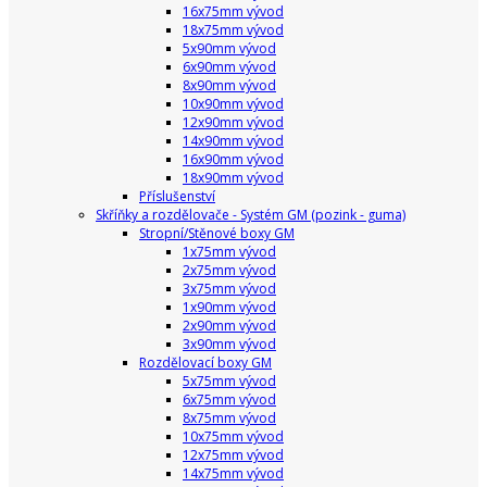
16x75mm vývod
18x75mm vývod
5x90mm vývod
6x90mm vývod
8x90mm vývod
10x90mm vývod
12x90mm vývod
14x90mm vývod
16x90mm vývod
18x90mm vývod
Příslušenství
Skříňky a rozdělovače - Systém GM (pozink - guma)
Stropní/Stěnové boxy GM
1x75mm vývod
2x75mm vývod
3x75mm vývod
1x90mm vývod
2x90mm vývod
3x90mm vývod
Rozdělovací boxy GM
5x75mm vývod
6x75mm vývod
8x75mm vývod
10x75mm vývod
12x75mm vývod
14x75mm vývod