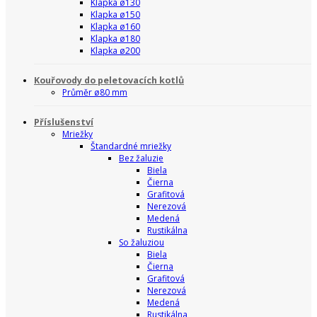
Klapka ø130
Klapka ø150
Klapka ø160
Klapka ø180
Klapka ø200
Kouřovody do peletovacích kotlů
Průměr ø80 mm
Příslušenství
Mriežky
Štandardné mriežky
Bez žaluzie
Biela
Čierna
Grafitová
Nerezová
Medená
Rustikálna
So žaluziou
Biela
Čierna
Grafitová
Nerezová
Medená
Rustikálna