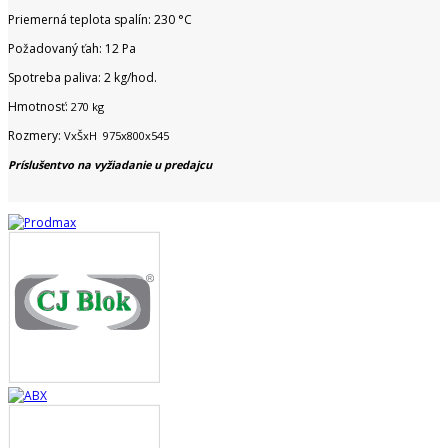
Priemerná teplota spalín: 230 °C
Požadovaný ťah: 12 Pa
Spotreba paliva: 2 kg/hod.
Hmotnosť:
270 kg
Rozmery:
VxŠxH 975x800x545
Príslušentvo na vyžiadanie u predajcu