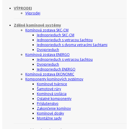
VÝPRODEJ
Výprodej
Zděné komínové systémy
Komínová zostava SKC-CM
Jednoprieduch SKC-CM
Jednoprieduch s vetracou šachtou
Jednoprieduch s dvoma vetracími šachtami
Dvojprieduch
Komínová zostava ENERGO
Jednoprieduch s vetracou šachtou
Dvojprieduch
Jednoprieduch ENERGO
Komínová zostava EKONOMIC
Komponenty komínových systémov
Komínové tvárnice
Šamotové rúry
Komínová izolácia
Ostatné komponenty
Príslušenstvo
Zakončenie komínov
Komínové dosky
Montážne sady