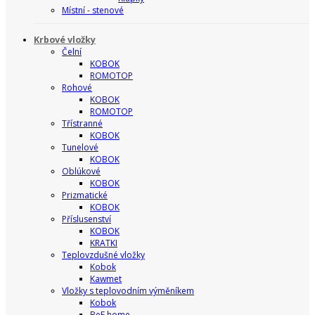
Místní - stenové
Krbové vložky
Čelní
KOBOK
ROMOTOP
Rohové
KOBOK
ROMOTOP
Třístranné
KOBOK
Tunelové
KOBOK
Oblúkové
KOBOK
Prizmatické
KOBOK
Příslusenství
KOBOK
KRATKI
Teplovzdušné vložky
Kobok
Kawmet
Vložky s teplovodním výměníkem
Kobok
BeF home