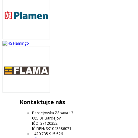
Kontaktujte nás
Bardejovská Zábava 13
085 01 Bardejov
IČO: 37120352
IČ DPH: SK1043586071
+420 735 915 526