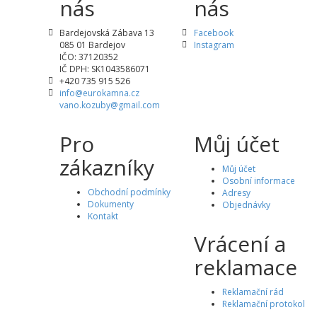
nás
nás
Bardejovská Zábava 13
Facebook
085 01 Bardejov
Instagram
IČO: 37120352
IČ DPH: SK1043586071
+420 735 915 526
info@eurokamna.cz
vano.kozuby@gmail.com
Pro
Můj účet
zákazníky
Můj účet
Osobní informace
Obchodní podmínky
Adresy
Dokumenty
Objednávky
Kontakt
Vrácení a
reklamace
Reklamační rád
Reklamační protokol