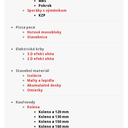
MBS
Pokrok
Sporáky s výměnikom
KZP
Pizza pece
Hotové monobloky
Stavebnice
Elektrické krby
3.D efekt ohňa
2.D efekt ohňa
Stavební materiál
Izolácie
Malty a lepidla
Akumulačné dosky
Omietky
Kouřovody
Kolena
Koleno ø 120 mm
Koleno ø 130 mm
Koleno ø 150 mm
Koleno ø 160 mm