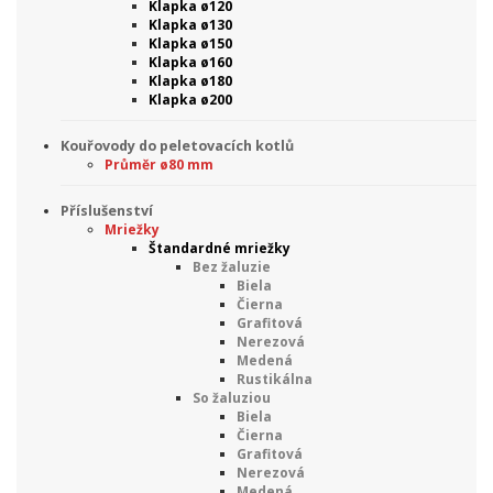
Klapka ø120
Klapka ø130
Klapka ø150
Klapka ø160
Klapka ø180
Klapka ø200
Kouřovody do peletovacích kotlů
Průměr ø80 mm
Příslušenství
Mriežky
Štandardné mriežky
Bez žaluzie
Biela
Čierna
Grafitová
Nerezová
Medená
Rustikálna
So žaluziou
Biela
Čierna
Grafitová
Nerezová
Medená