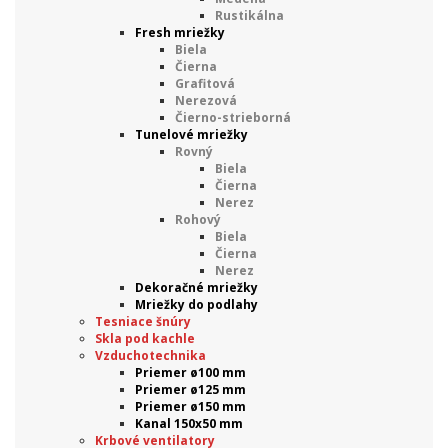
Rustikálna
Fresh mriežky
Biela
Čierna
Grafitová
Nerezová
Čierno-strieborná
Tunelové mriežky
Rovný
Biela
Čierna
Nerez
Rohový
Biela
Čierna
Nerez
Dekoračné mriežky
Mriežky do podlahy
Tesniace šnúry
Skla pod kachle
Vzduchotechnika
Priemer ø100 mm
Priemer ø125 mm
Priemer ø150 mm
Kanal 150x50 mm
Krbové ventilatory