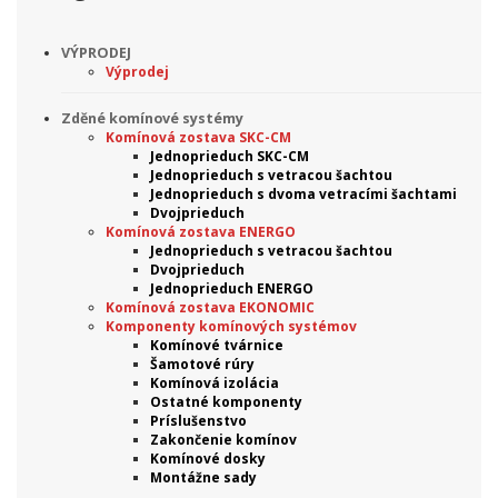
VÝPRODEJ
Výprodej
Zděné komínové systémy
Komínová zostava SKC-CM
Jednoprieduch SKC-CM
Jednoprieduch s vetracou šachtou
Jednoprieduch s dvoma vetracími šachtami
Dvojprieduch
Komínová zostava ENERGO
Jednoprieduch s vetracou šachtou
Dvojprieduch
Jednoprieduch ENERGO
Komínová zostava EKONOMIC
Komponenty komínových systémov
Komínové tvárnice
Šamotové rúry
Komínová izolácia
Ostatné komponenty
Príslušenstvo
Zakončenie komínov
Komínové dosky
Montážne sady