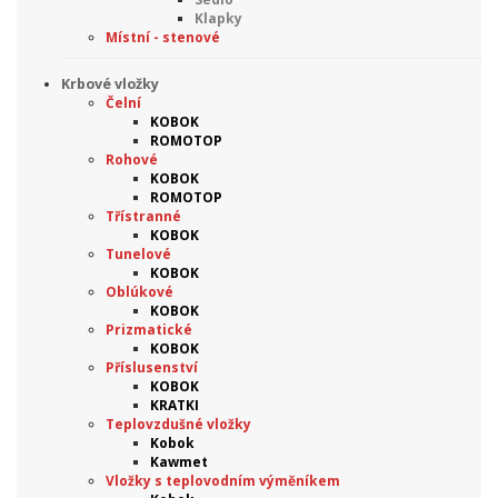
Klapky
Místní - stenové
Krbové vložky
Čelní
KOBOK
ROMOTOP
Rohové
KOBOK
ROMOTOP
Třístranné
KOBOK
Tunelové
KOBOK
Oblúkové
KOBOK
Prizmatické
KOBOK
Příslusenství
KOBOK
KRATKI
Teplovzdušné vložky
Kobok
Kawmet
Vložky s teplovodním výměníkem