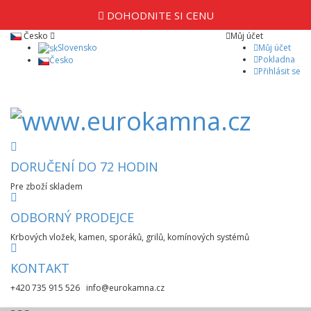
DOHODNITE SI CENU
Česko
Můj účet
Slovensko
Můj účet
Pokladna
Česko
Přihlásit se
DORUČENÍ DO 72 HODIN
Pre zboží skladem
ODBORNÝ PRODEJCE
Krbových vložek, kamen, sporáků, grilů, komínových systémů
KONTAKT
+420 735 915 526 info@eurokamna.cz