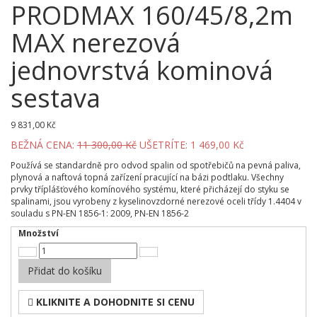
PRODMAX 160/45/8,2m
MAX nerezová
jednovrstvá kominová
sestava
9 831,00 Kč
BEŽNÁ CENA:
11 300,00 Kč
UŠETRÍTE: 1 469,00 Kč
Používá se standardně pro odvod spalin od spotřebičů na pevná paliva,
plynová a naftová topná zařízení pracující na bázi podtlaku. Všechny
prvky tříplášťového komínového systému, které přicházejí do styku se
spalinami, jsou vyrobeny z kyselinovzdorné nerezové oceli třídy 1.4404 v
souladu s PN-EN 1856-1: 2009, PN-EN 1856-2
Množství
Přidat do košíku
KLIKNITE A DOHODNITE SI CENU