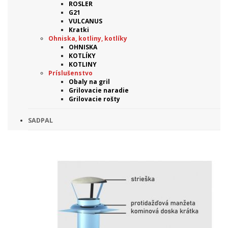
ROSLER
G21
VULCANUS
Kratki
Ohniska, kotliny, kotlíky
OHNISKA
KOTLÍKY
KOTLINY
Príslušenstvo
Obaly na gril
Grilovacie naradie
Grilovacie rošty
SADPAL