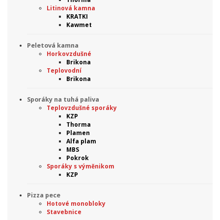
Litinová kamna
KRATKI
Kawmet
Peletová kamna
Horkovzdušné
Brikona
Teplovodní
Brikona
Sporáky na tuhá paliva
Teplovzdušné sporáky
KZP
Thorma
Plamen
Alfa plam
MBS
Pokrok
Sporáky s výměnikom
KZP
Pizza pece
Hotové monobloky
Stavebnice