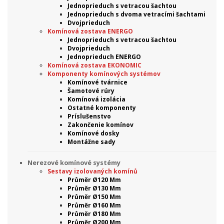
Jednoprieduch s vetracou šachtou
Jednoprieduch s dvoma vetracími šachtami
Dvojprieduch
Komínová zostava ENERGO
Jednoprieduch s vetracou šachtou
Dvojprieduch
Jednoprieduch ENERGO
Komínová zostava EKONOMIC
Komponenty komínových systémov
Komínové tvárnice
Šamotové rúry
Komínová izolácia
Ostatné komponenty
Príslušenstvo
Zakončenie komínov
Komínové dosky
Montážne sady
Nerezové komínové systémy
Sestavy izolovaných komínů
Průměr Ø120 Mm
Průměr Ø130 Mm
Průměr Ø150 Mm
Průměr Ø160 Mm
Průměr Ø180 Mm
Průměr Ø200 Mm