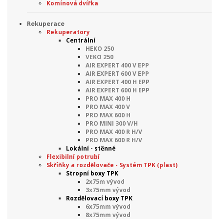
Komínová dvířka
Rekuperace
Rekuperatory
Centrální
HEKO 250
VEKO 250
AIR EXPERT 400 V EPP
AIR EXPERT 600 V EPP
AIR EXPERT 400 H EPP
AIR EXPERT 600 H EPP
PRO MAX 400 H
PRO MAX 400 V
PRO MAX 600 H
PRO MINI 300 V/H
PRO MAX 400 R H/V
PRO MAX 600 R H/V
Lokální - stěnné
Flexibilní potrubí
Skříňky a rozdělovače - Systém TPK (plast)
Stropní boxy TPK
2x75m vývod
3x75mm vývod
Rozdělovací boxy TPK
6x75mm vývod
8x75mm vývod