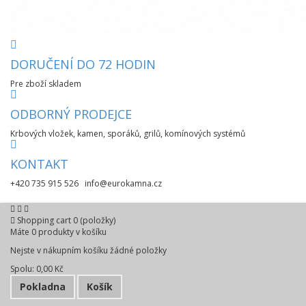
DORUČENÍ DO 72 HODIN
Pre zboží skladem
ODBORNÝ PRODEJCE
Krbových vložek, kamen, sporáků, grilů, komínových systémů
KONTAKT
+420 735 915 526 info@eurokamna.cz
Shopping cart
0
(položky)
Máte
0
produkty v košíku
Nejste v nákupním košíku žádné položky
Spolu:
0,00 Kč
Pokladna
Košík