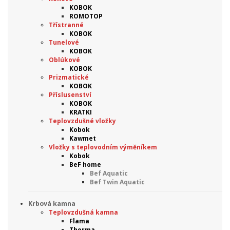
KOBOK
ROMOTOP
Třístranné
KOBOK
Tunelové
KOBOK
Oblúkové
KOBOK
Prizmatické
KOBOK
Příslusenství
KOBOK
KRATKI
Teplovzdušné vložky
Kobok
Kawmet
Vložky s teplovodním výměníkem
Kobok
BeF home
Bef Aquatic
Bef Twin Aquatic
Krbová kamna
Teplovzdušná kamna
Flama
Thorma