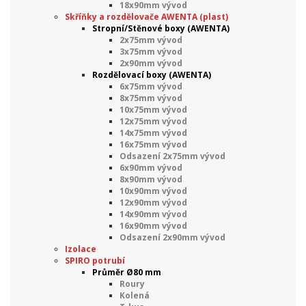
18x90mm vývod
Skříňky a rozdělovače AWENTA (plast)
Stropní/Stěnové boxy (AWENTA)
2x75mm vývod
3x75mm vývod
2x90mm vývod
Rozdělovací boxy (AWENTA)
6x75mm vývod
8x75mm vývod
10x75mm vývod
12x75mm vývod
14x75mm vývod
16x75mm vývod
Odsazení 2x75mm vývod
6x90mm vývod
8x90mm vývod
10x90mm vývod
12x90mm vývod
14x90mm vývod
16x90mm vývod
Odsazení 2x90mm vývod
Izolace
SPIRO potrubí
Průměr Ø80 mm
Roury
Kolená