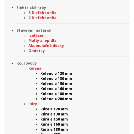
Elektrické krby
3.D efekt ohňa
2.D efekt ohňa
Stavební materiál
Izolácie
Malty a lepidla
Akumulačné dosky
Omietky
Kouřovody
Kolena
Koleno ø 120 mm
Koleno ø 130 mm
Koleno ø 150 mm
Koleno ø 160 mm
Koleno ø 180 mm
Koleno ø 200 mm
Rúry
Rúra ø 120 mm
Rúra ø 130 mm
Rúra ø 150 mm
Rúra ø 160 mm
Rúra ø 180 mm