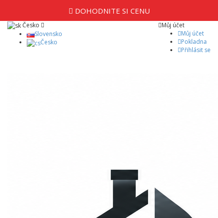
DOHODNITE SI CENU
Česko
Můj účet
Můj účet
Slovensko
Pokladna
Česko
Přihlásit se