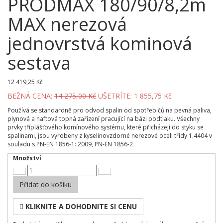
PRODMAX 180/90/8,2m
MAX nerezová
jednovrstvá kominová
sestava
12 419,25 Kč
BEŽNÁ CENA:
14 275,00 Kč
UŠETRÍTE: 1 855,75 Kč
Používá se standardně pro odvod spalin od spotřebičů na pevná paliva,
plynová a naftová topná zařízení pracující na bázi podtlaku. Všechny
prvky tříplášťového komínového systému, které přicházejí do styku se
spalinami, jsou vyrobeny z kyselinovzdorné nerezové oceli třídy 1.4404 v
souladu s PN-EN 1856-1: 2009, PN-EN 1856-2
Množství
Přidat do košíku
KLIKNITE A DOHODNITE SI CENU