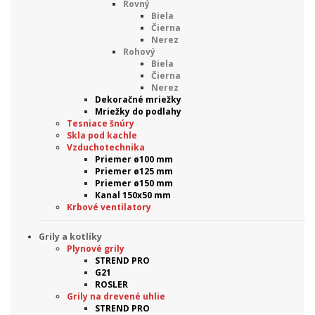
Rovný
Biela
Čierna
Nerez
Rohový
Biela
Čierna
Nerez
Dekoračné mriežky
Mriežky do podlahy
Tesniace šnúry
Skla pod kachle
Vzduchotechnika
Priemer ø100 mm
Priemer ø125 mm
Priemer ø150 mm
Kanal 150x50 mm
Krbové ventilatory
Grily a kotlíky
Plynové grily
STREND PRO
G21
ROSLER
Grily na drevené uhlie
STREND PRO