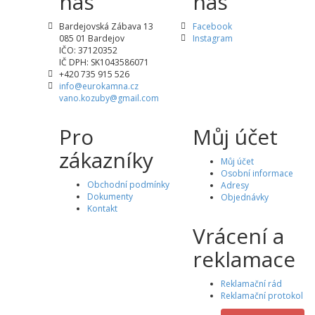
nás
nás
Bardejovská Zábava 13
Facebook
085 01 Bardejov
Instagram
IČO: 37120352
IČ DPH: SK1043586071
+420 735 915 526
info@eurokamna.cz
vano.kozuby@gmail.com
Pro
Můj účet
zákazníky
Můj účet
Osobní informace
Obchodní podmínky
Adresy
Dokumenty
Objednávky
Kontakt
Vrácení a
reklamace
Reklamační rád
Reklamační protokol