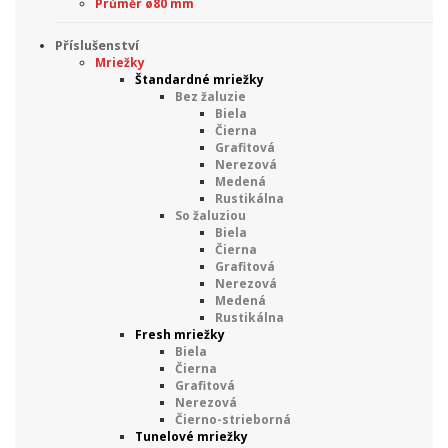
Průměr ø80 mm
Příslušenství
Mriežky
Štandardné mriežky
Bez žaluzie
Biela
Čierna
Grafitová
Nerezová
Medená
Rustikálna
So žaluziou
Biela
Čierna
Grafitová
Nerezová
Medená
Rustikálna
Fresh mriežky
Biela
Čierna
Grafitová
Nerezová
Čierno-strieborná
Tunelové mriežky