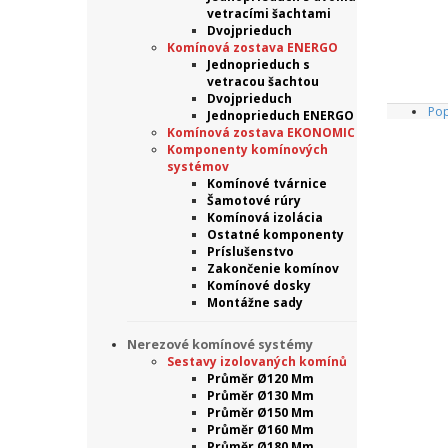
vetracími šachtami
Dvojprieduch
Komínová zostava ENERGO
Jednoprieduch s
vetracou šachtou
Dvojprieduch
Pop
Jednoprieduch ENERGO
Komínová zostava EKONOMIC
Komponenty komínových
systémov
Komínové tvárnice
Šamotové rúry
Komínová izolácia
Ostatné komponenty
Príslušenstvo
Zakončenie komínov
Komínové dosky
Montážne sady
Nerezové komínové systémy
Sestavy izolovaných komínů
Průměr Ø120 Mm
Průměr Ø130 Mm
Průměr Ø150 Mm
Průměr Ø160 Mm
Průměr Ø180 Mm