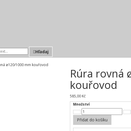
Hľadaj
Rúra rovná
kouřovod
585,00 Kč
Množství
Přidat do košíku