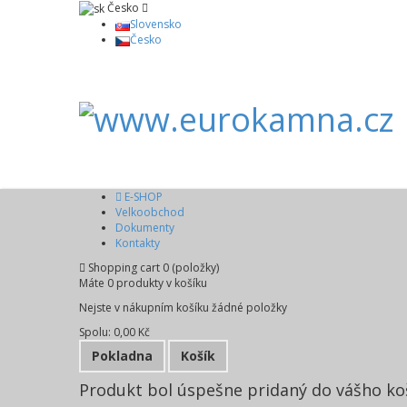
Česko
Slovensko
Česko
E-SHOP
Velkoobchod
Dokumenty
Kontakty
Shopping cart
0
(položky)
Máte
0
produkty v košíku
Nejste v nákupním košíku žádné položky
Spolu:
0,00 Kč
Pokladna
Košík
Produkt bol úspešne pridaný do vášho ko