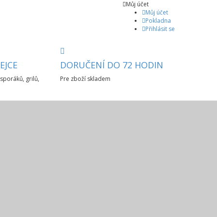
Můj účet
Můj účet
Pokladna
Přihlásit se
EJCE
DORUČENÍ DO 72 HODIN
sporáků, grilů,
Pre zboží skladem