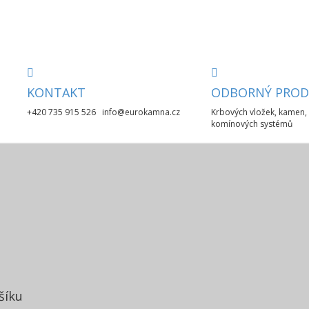
KONTAKT
ODBORNÝ PROD
+420 735 915 526 info@eurokamna.cz
Krbových vložek, kamen, 
komínových systémů
šíku