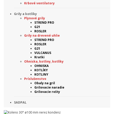
Krbové ventilatory
Grily a kotlíky
Plynové grily
STREND PRO
G21
ROSLER
Grily na drevené uhlie
STREND PRO
ROSLER
G21
VULCANUS
Kratki
Ohniska, kotliny, kotlíky
OHNISKA
KOTLÍKY
KOTLINY
Príslušenstvo
Obaly na gril
Grilovacie naradie
Grilovacie rošty
SADPAL