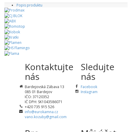
Popis produktu
Kontaktujte
Sledujte
nás
nás
Bardejovská Zábava 13
Facebook
085 01 Bardejov
Instagram
IČO: 37120352
IČ DPH: SK1043586071
+420 735 915 526
info@eurokamna.cz
vano.kozuby@gmail.com