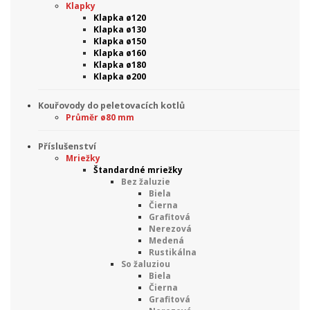
Klapky
Klapka ø120
Klapka ø130
Klapka ø150
Klapka ø160
Klapka ø180
Klapka ø200
Kouřovody do peletovacích kotlů
Průměr ø80 mm
Příslušenství
Mriežky
Štandardné mriežky
Bez žaluzie
Biela
Čierna
Grafitová
Nerezová
Medená
Rustikálna
So žaluziou
Biela
Čierna
Grafitová