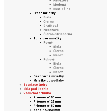
Nerezová
Medená
Rustikálna
Fresh mriežky
Biela
Čierna
Grafitová
Nerezová
Čierno-strieborná
Tunelové mriežky
Rovný
Biela
Čierna
Nerez
Rohový
Biela
Čierna
Nerez
Dekoračné mriežky
Mriežky do podlahy
Tesniace šnúry
Skla pod kachle
Vzduchotechnika
Priemer ø100 mm
Priemer ø125 mm
Priemer ø150 mm
Kanal 150x50 mm