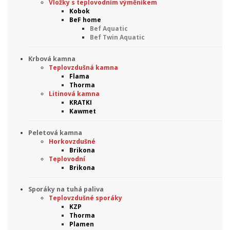
Vložky s teplovodním výměníkem
Kobok
BeF home
Bef Aquatic
Bef Twin Aquatic
Krbová kamna
Teplovzdušná kamna
Flama
Thorma
Litinová kamna
KRATKI
Kawmet
Peletová kamna
Horkovzdušné
Brikona
Teplovodní
Brikona
Sporáky na tuhá paliva
Teplovzdušné sporáky
KZP
Thorma
Plamen