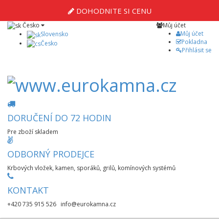
DOHODNITE SI CENU
Česko
Můj účet
Můj účet
Slovensko
Pokladna
Česko
Přihlásit se
DORUČENÍ DO 72 HODIN
Pre zboží skladem
ODBORNÝ PRODEJCE
Krbových vložek, kamen, sporáků, grilů, komínových systémů
KONTAKT
+420 735 915 526 info@eurokamna.cz