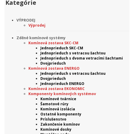
Kategórie
VÝPRODEJ
Výprodej
Zděné komínové systémy
Komínová zostava SKC-CM
Jednoprieduch SKC-CM
Jednoprieduch s vetracou šachtou
Jednoprieduch s dvoma vetracími šachtami
Dvojprieduch
Komínová zostava ENERGO
Jednoprieduch s vetracou šachtou
Dvojprieduch
Jednoprieduch ENERGO
Komínová zostava EKONOMIC
Komponenty komínových systémov
Komínové tvárnice
Šamotové rúry
Komínová izolácia
Ostatné komponenty
Príslušenstvo
Zakončenie komínov
Komínové dosky