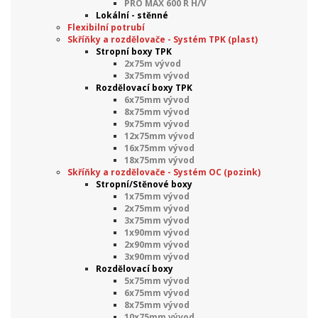
PRO MAX 600 R H/V
Lokální - stěnné
Flexibilní potrubí
Skříňky a rozdělovače - Systém TPK (plast)
Stropní boxy TPK
2x75m vývod
3x75mm vývod
Rozdělovací boxy TPK
6x75mm vývod
8x75mm vývod
9x75mm vývod
12x75mm vývod
16x75mm vývod
18x75mm vývod
Skříňky a rozdělovače - Systém OC (pozink)
Stropní/Stěnové boxy
1x75mm vývod
2x75mm vývod
3x75mm vývod
1x90mm vývod
2x90mm vývod
3x90mm vývod
Rozdělovací boxy
5x75mm vývod
6x75mm vývod
8x75mm vývod
10x75mm vývod