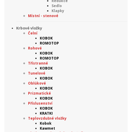
Redukce
Sedlo
Klapky
Místní - stenové
Krbové vložky
Čelní
KOBOK
ROMOTOP
Rohové
KOBOK
ROMOTOP
Třístranné
KOBOK
Tunelové
KOBOK
Oblúkové
KOBOK
Prizmatické
KOBOK
Příslusenství
KOBOK
KRATKI
Teplovzdušné vložky
Kobok
Kawmet