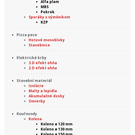
Alfa plam
MBS
Pokrok
Sporáky s výměnikom
KZP
Pizza pece
Hotové monobloky
Stavebnice
Elektrické krby
3.D efekt ohňa
2.D efekt ohňa
Stavební materiál
Izolácie
Malty a lepidla
Akumulačné dosky
Omietky
Kouřovody
Kolena
Koleno ø 120 mm
Koleno ø 130 mm
Koleno ø 150 mm