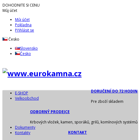
DOHODNITE SI CENU
Můj účet
Můj účet
Pokladna
Přihlásit se
Česko
Slovensko
Česko
DORUČENÍ DO 72 HODIN
E-SHOP
Velkoobchod
Pre zboží skladem
ODBORNÝ PRODEJCE
Krbových vložek, kamen, sporáků, grilů, komínových systémů
Dokumenty
KONTAKT
Kontakty