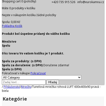
Shopping cart
0
(položky)
+420 735 915 526 info@eurokamna.cz
Máte
0
produkty v košíku
Nejste v nákupním košíku žádné položky
Spolu:
0,00 Kč
Pokladna
Košík
Produkt bol úspešne pridaný do vášho košíku
Množstvo
Spolu
0
ks tovaru
Vo vašom košíku je 1 produkt.
Spolu za produkty: (s DPH)
Spolu za doručenie: (s DPH)
Doručenie zdarma!
Spolu (s DPH)
Pokračovať v nákupe
Pokračovať
Hľadaj
/
Příslušenství
/
Mriežky
/
Tunelová mriežka rohová LUFT 600x400x90 pravá -
biela
Kategórie