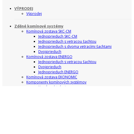
VÝPRODEJ
Výprodej
Zděné komínové systémy
Komínová zostava SKC-CM
Jednoprieduch SKC-CM
Jednoprieduch s vetracou šachtou
Jednoprieduch s dvoma vetracími šachtami
Dvojprieduch
Komínová zostava ENERGO
Jednoprieduch s vetracou šachtou
Dvojprieduch
Jednoprieduch ENERGO
Komínová zostava EKONOMIC
Komponenty komínových systémov
Komínové tvárnice
Šamotové rúry
Komínová izolácia
Ostatné komponenty
Príslušenstvo
Zakončenie komínov
Komínové dosky
Montážne sady